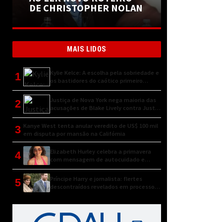
DE CHRISTOPHER NOLAN
MAIS LIDOS
Kylie Kelce: A escolha pela sobriedade e
1
os bastidores do caótico primeiro
encontro
Justiça de Nova York nega maioria das
2
acusações de Blake Lively contra Justin
Baldoni
Kanye West tenta anular veredito de US$ 100 mil
3
em disputa por mansão na Califórnia
Elizabeth Hurley celebra a primavera
4
com mensagem de autocuidado e
conexão natural
Príncipe Harry e jornalista: flertes
5
descontraídos revelados em processo
judicial