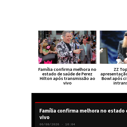
Família confirma melhora no
ZZ Top
estado de saúde de Perez
apresentaçã
Hilton após transmissão ao
Bowl após ci
vivo
intran
Família confirma melhora no estado 
vivo
06/08/2026 · 16:04