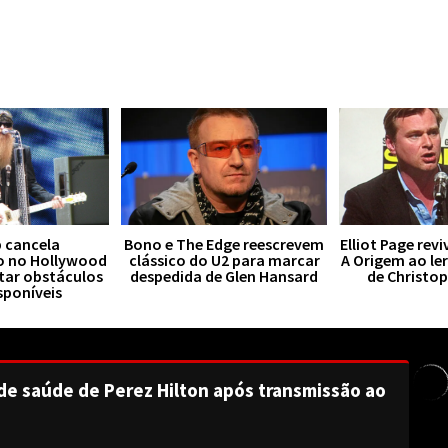
 cancela
Bono e The Edge reescrevem
Elliot Page rev
o no Hollywood
clássico do U2 para marcar
A Origem ao le
tar obstáculos
despedida de Glen Hansard
de Christo
sponíveis
de saúde de Perez Hilton após transmissão ao