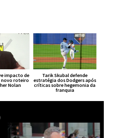
ive impacto de
Tarik Skubal defende
r novo roteiro
estratégia dos Dodgers após
pher Nolan
críticas sobre hegemonia da
franquia
Mais notícias