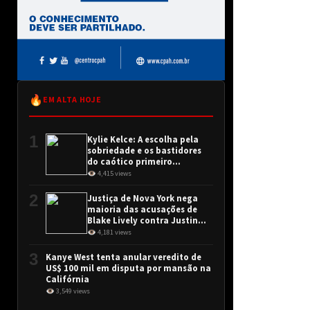
🔥
EM ALTA HOJE
1
Kylie Kelce: A escolha pela
sobriedade e os bastidores
do caótico primeiro
encontro
👁 4,415 views
2
Justiça de Nova York nega
maioria das acusações de
Blake Lively contra Justin
Baldoni
👁 4,181 views
3
Kanye West tenta anular veredito de
US$ 100 mil em disputa por mansão na
Califórnia
👁 3,549 views