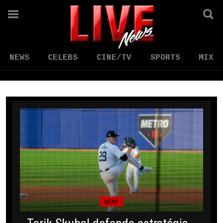
NEWS
CELEBS
CINE/TV
SPORTS
MIX
NEWS