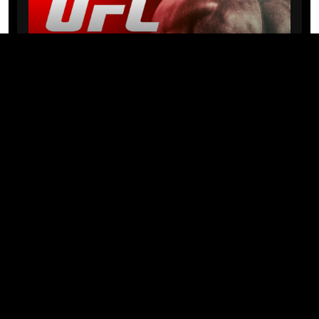
NEWS
Michael “PQD” Oliveira busca 10ª
vitória hoje no UFC com
patrocínio da Meridianbet
01/08/2026 · 08:19