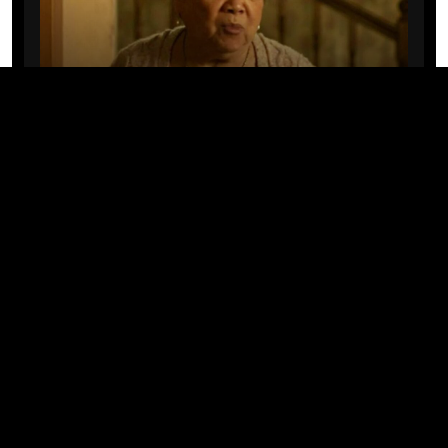
CINE/TV
Mary Rivera, a avó de Ned em
Homem-Aranha: Sem Volta Para
Casa, morre aos 82 anos
04/08/2026 · 08:05