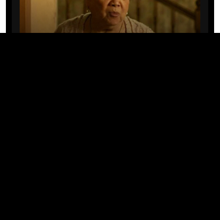
CINE/TV
Mary Rivera, a avó de Ned em
Homem-Aranha: Sem Volta Para
Casa, morre aos 82 anos
04/08/2026 · 08:05