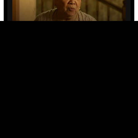
CINE/TV
Mary Rivera, a avó de Ned em
Homem-Aranha: Sem Volta Para
Casa, morre aos 82 anos
04/08/2026 · 08:05