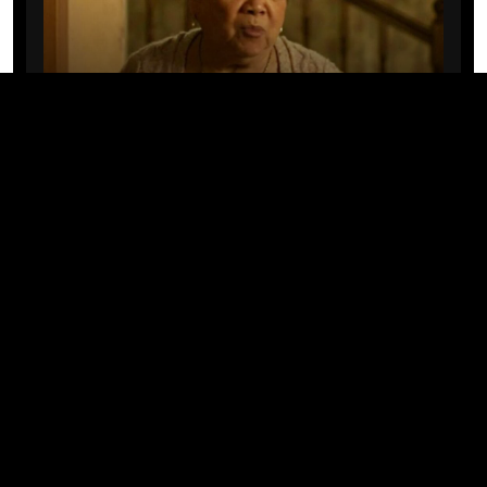
CINE/TV
Mary Rivera, a avó de Ned em
Homem-Aranha: Sem Volta Para
Casa, morre aos 82 anos
04/08/2026 · 08:05