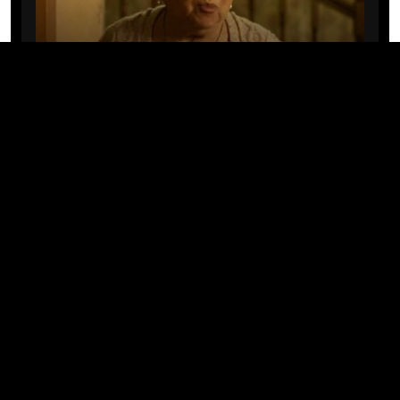
CINE/TV
Mary Rivera, a avó de Ned em
Homem-Aranha: Sem Volta Para
Casa, morre aos 82 anos
04/08/2026 · 08:05