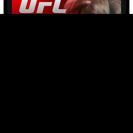
NEWS
Michael “PQD” Oliveira busca 10ª
vitória hoje no UFC com
patrocínio da Meridianbet
01/08/2026 · 08:19