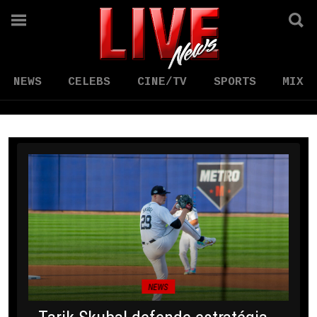
NEWS
CELEBS
CINE/TV
SPORTS
MIX
NEWS