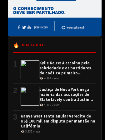
🔥
EM ALTA HOJE
1
Kylie Kelce: A escolha pela
sobriedade e os bastidores
do caótico primeiro
encontro
👁 4,394 views
2
Justiça de Nova York nega
maioria das acusações de
Blake Lively contra Justin
Baldoni
👁 4,160 views
3
Kanye West tenta anular veredito de
US$ 100 mil em disputa por mansão na
Califórnia
👁 3,532 views