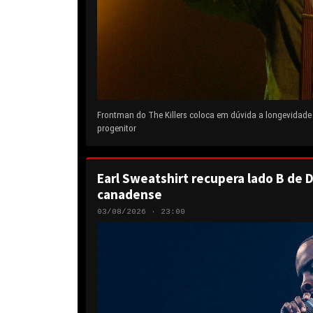
Frontman do The Killers coloca em dúvida a longevidad
progenitor
Earl Sweatshirt recupera lado B de D
canadense
03/08/2026 · 23:00