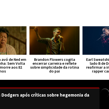
a avó de Ned em
Brandon Flowers cogita
Earl Sweatsh
ha: Sem Volta
encerrar carreira e reflete
lado B de 
 morre aos 82
sobre simplicidade da rotina
reafirmar a i
nos
do pai
rapper c
s Dodgers após críticas sobre hegemonia da