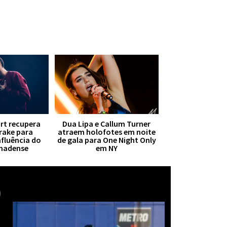
irt recupera
Dua Lipa e Callum Turner
Drake para
atraem holofotes em noite
nfluência do
de gala para One Night Only
anadense
em NY
Mais notícias