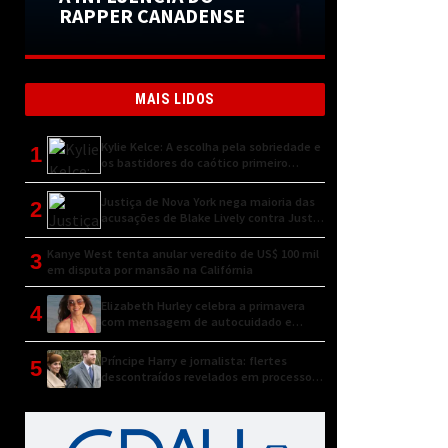
RAPPER CANADENSE
MAIS LIDOS
Kylie Kelce: A escolha pela sobriedade e
1
os bastidores do caótico primeiro
encontro
Justiça de Nova York nega maioria das
2
acusações de Blake Lively contra Justin
Baldoni
Kanye West tenta anular veredito de US$ 100 mil
3
em disputa por mansão na Califórnia
Elizabeth Hurley celebra a primavera
4
com mensagem de autocuidado e
conexão natural
Príncipe Harry e jornalista: flertes
5
descontraídos revelados em processo
judicial