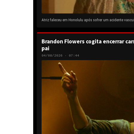
Atriz faleceu em Honolulu após sofrer um acidente vascul
Brandon Flowers cogita encerrar carr
pai
04/08/2026 · 07:44