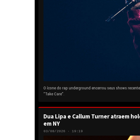
O ícone do rap underground encerrou seus shows recentes
“Take Care”.
Dua Lipa e Callum Turner atraem hol
em NY
03/08/2026 · 19:19