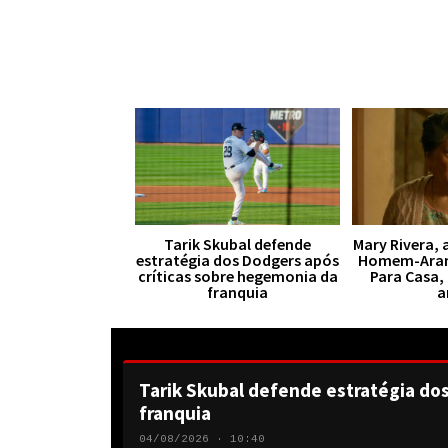
Tarik Skubal defende
Mary Rivera, 
estratégia dos Dodgers após
Homem-Aran
críticas sobre hegemonia da
Para Casa,
franquia
a
Tarik Skubal defende estratégia do
franquia
04/08/2026 · 10:40