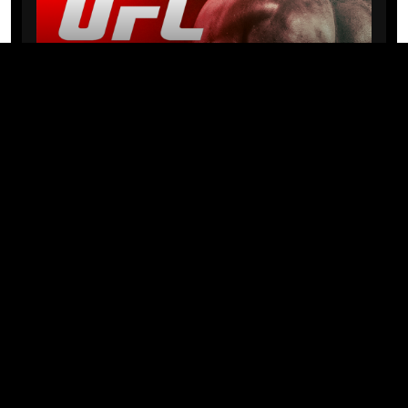
NEWS
Michael “PQD” Oliveira busca 10ª
vitória hoje no UFC com
patrocínio da Meridianbet
01/08/2026 · 08:19