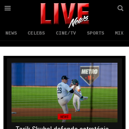
NEWS
CELEBS
CINE/TV
SPORTS
MIX
NEWS