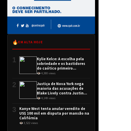
🔥
EM ALTA HOJE
1
Kylie Kelce: A escolha pela
sobriedade e os bastidores
do caótico primeiro
encontro
👁 4,380 views
2
Justiça de Nova York nega
maioria das acusações de
Blake Lively contra Justin
Baldoni
👁 4,149 views
3
Kanye West tenta anular veredito de
US$ 100 mil em disputa por mansão na
Califórnia
👁 3,522 views