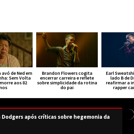
a avó de Ned em
Brandon Flowers cogita
Earl Sweatsh
ha: Sem Volta
encerrar carreira e reflete
lado B de 
 morre aos 82
sobre simplicidade da rotina
reafirmar a i
nos
do pai
rapper c
s Dodgers após críticas sobre hegemonia da