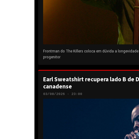
Frontman do The Killers coloca em dúvida a longevidad
progenitor
Earl Sweatshirt recupera lado B de D
canadense
03/08/2026 · 23:00