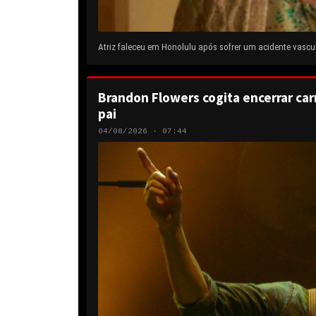
Atriz faleceu em Honolulu após sofrer um acidente vascul
Brandon Flowers cogita encerrar carr
pai
04/08/2026 · 07:44