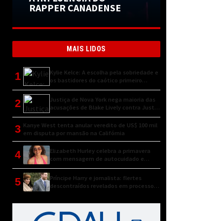
RAPPER CANADENSE
MAIS LIDOS
Kylie Kelce: A escolha pela sobriedade e
1
os bastidores do caótico primeiro
encontro
Justiça de Nova York nega maioria das
2
acusações de Blake Lively contra Justin
Baldoni
Kanye West tenta anular veredito de US$ 100 mil
3
em disputa por mansão na Califórnia
Elizabeth Hurley celebra a primavera
4
com mensagem de autocuidado e
conexão natural
Príncipe Harry e jornalista: flertes
5
descontraídos revelados em processo
judicial