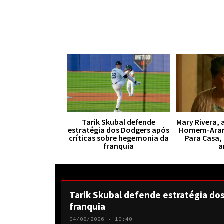
Tarik Skubal defende
Mary Rivera, 
estratégia dos Dodgers após
Homem-Aran
críticas sobre hegemonia da
Para Casa,
franquia
a
Tarik Skubal defende estratégia do
franquia
04/08/2026 · 10:40