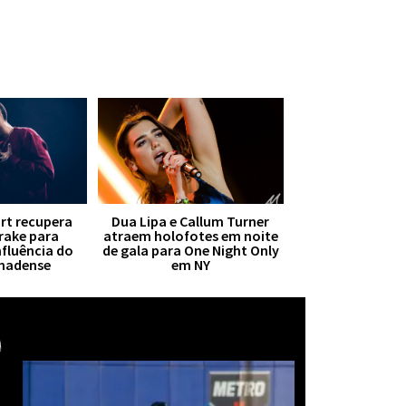
irt recupera
Dua Lipa e Callum Turner
Drake para
atraem holofotes em noite
nfluência do
de gala para One Night Only
anadense
em NY
Mais notícias