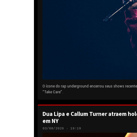
O ícone do rap underground encerrou seus shows recentes
“Take Care”.
Dua Lipa e Callum Turner atraem hol
em NY
03/08/2026 · 19:19