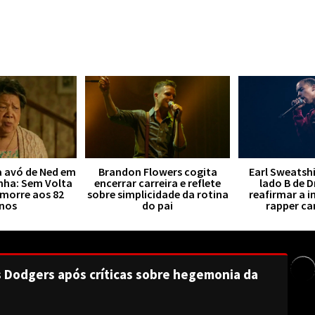
a avó de Ned em
Brandon Flowers cogita
Earl Sweatsh
ha: Sem Volta
encerrar carreira e reflete
lado B de 
 morre aos 82
sobre simplicidade da rotina
reafirmar a i
nos
do pai
rapper c
s Dodgers após críticas sobre hegemonia da