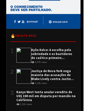
🔥
EM ALTA HOJE
1
Kylie Kelce: A escolha pela
sobriedade e os bastidores
do caótico primeiro
encontro
👁 4,370 views
2
Justiça de Nova York nega
maioria das acusações de
Blake Lively contra Justin
Baldoni
👁 4,138 views
3
Kanye West tenta anular veredito de
US$ 100 mil em disputa por mansão na
Califórnia
👁 3,516 views