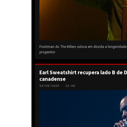
Frontman do The Killers coloca em dúvida a longevidad
progenitor
Earl Sweatshirt recupera lado B de D
canadense
03/08/2026 · 23:00