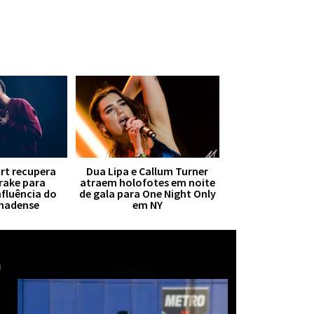
irt recupera
Dua Lipa e Callum Turner
Drake para
atraem holofotes em noite
nfluência do
de gala para One Night Only
anadense
em NY
Mais notícias