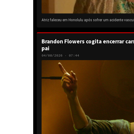
Atriz faleceu em Honolulu após sofrer um acidente vascul
Brandon Flowers cogita encerrar carr
pai
04/08/2026 · 07:44