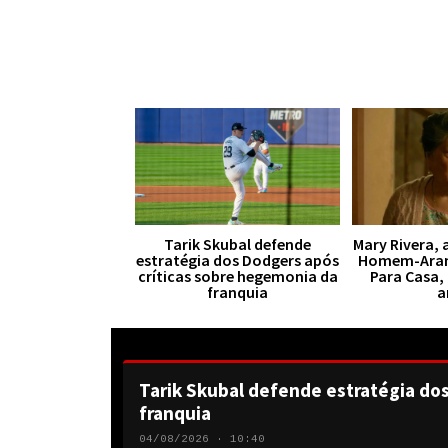
Tarik Skubal defende
Mary Rivera, 
estratégia dos Dodgers após
Homem-Aran
críticas sobre hegemonia da
Para Casa,
franquia
a
Tarik Skubal defende estratégia do
franquia
04/08/2026 · 10:40