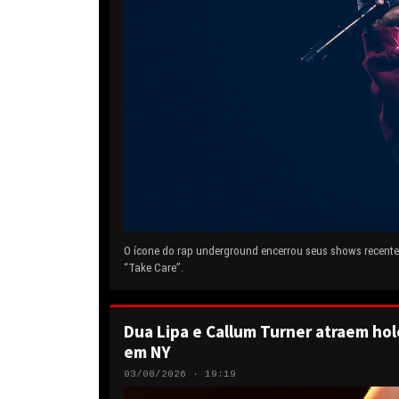
O ícone do rap underground encerrou seus shows recentes
“Take Care”.
Dua Lipa e Callum Turner atraem hol
em NY
03/08/2026 · 19:19