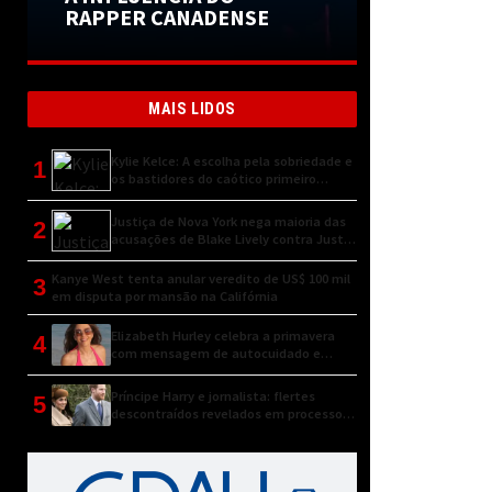
RAPPER CANADENSE
MAIS LIDOS
Kylie Kelce: A escolha pela sobriedade e
1
os bastidores do caótico primeiro
encontro
Justiça de Nova York nega maioria das
2
acusações de Blake Lively contra Justin
Baldoni
Kanye West tenta anular veredito de US$ 100 mil
3
em disputa por mansão na Califórnia
Elizabeth Hurley celebra a primavera
4
com mensagem de autocuidado e
conexão natural
Príncipe Harry e jornalista: flertes
5
descontraídos revelados em processo
judicial