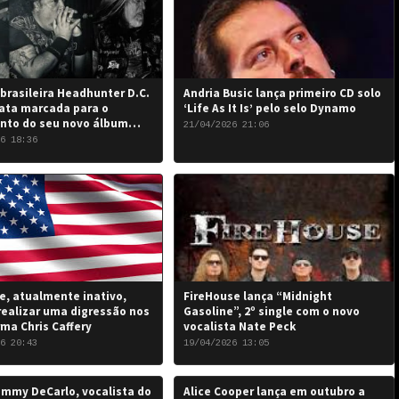
brasileira Headhunter D.C.
Andria Busic lança primeiro CD solo
ata marcada para o
‘Life As It Is’ pelo selo Dynamo
nto do seu novo álbum
21/04/2026 21:06
 the Damned…”: 6 de junho
6 18:36
, atualmente inativo,
FireHouse lança “Midnight
realizar uma digressão nos
Gasoline”, 2º single com o novo
rma Chris Caffery
vocalista Nate Peck
6 20:43
19/04/2026 13:05
mmy DeCarlo, vocalista do
Alice Cooper lança em outubro a