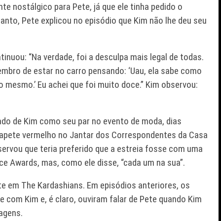
te nostálgico para Pete, já que ele tinha pedido o
anto, Pete explicou no episódio que Kim não lhe deu seu
inuou: “Na verdade, foi a desculpa mais legal de todas.
embro de estar no carro pensando: ‘Uau, ela sabe como
o mesmo.’ Eu achei que foi muito doce.”
Kim observou:
ado de Kim como seu par no evento de moda, dias
 tapete vermelho no Jantar dos Correspondentes da Casa
servou que teria preferido que a estreia fosse com uma
ce Awards, mas, como ele disse, “cada um na sua”.
ete em
The Kardashians
. Em episódios anteriores, os
 com Kim e, é claro, ouviram falar de Pete quando Kim
agens.