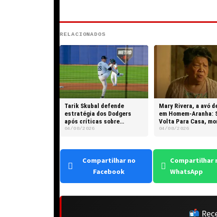
RELACIONADOS
Tarik Skubal defende
Mary Rivera, a avó d
estratégia dos Dodgers
em Homem-Aranha: 
após críticas sobre
Volta Para Casa, mo
hegemonia da franquia
82 anos
04/08/2026
04/08/2026
Compartilhar no
Compartilhar 
Facebook
WhatsApp
📬 Rece