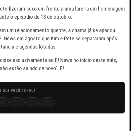
 Pete fizeram sexo em frente a uma lareira em homenagem
ante o episódio de 13 de outubro.
eram um relacionamento quente, a chama já se apagou.
E! News em agosto que Kim e Pete se separaram após
tância e agendas lotadas.
disse exclusivamente ao E! News no início deste mês,
“não estão saindo de novo”. E!
O QUE VOCÊ ACHOU?
🔥
😮
😢
😡