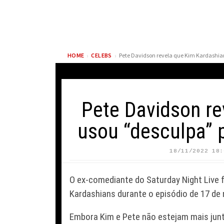
›
›
HOME
CELEBS
Pete Davidson re
usou “desculpa” p
18/11/2022 18:
S
EARL SWEATSHIRT
T
RECUPERA LADO B DE
E
O ex-comediante do
Saturday Night Live
f
TE
DRAKE PARA REAFIRMAR
D
DE DA
A INFLUÊNCIA DO
S
Kardashians
durante o episódio de 17 d
RAPPER CANADENSE
F
Embora Kim e Pete não estejam mais junt