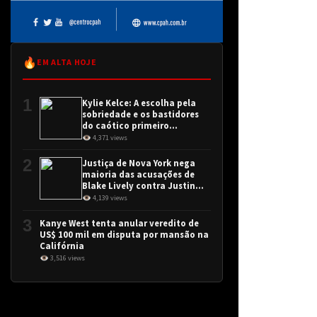
🔥
EM ALTA HOJE
1
Kylie Kelce: A escolha pela
sobriedade e os bastidores
do caótico primeiro
encontro
👁 4,371 views
2
Justiça de Nova York nega
maioria das acusações de
Blake Lively contra Justin
Baldoni
👁 4,139 views
3
Kanye West tenta anular veredito de
US$ 100 mil em disputa por mansão na
Califórnia
👁 3,516 views