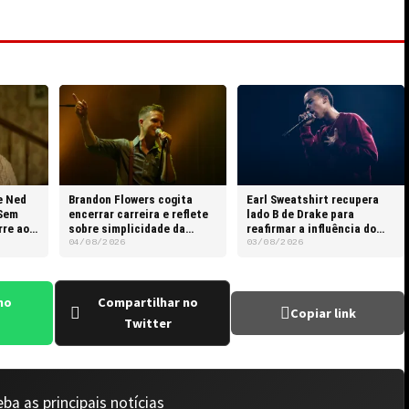
e Ned
Brandon Flowers cogita
Earl Sweatshirt recupera
Sem
encerrar carreira e reflete
lado B de Drake para
rre aos
sobre simplicidade da
reafirmar a influência do
rotina do pai
rapper canadense
04/08/2026
03/08/2026
no
Compartilhar no
Copiar link
Twitter
ba as principais notícias