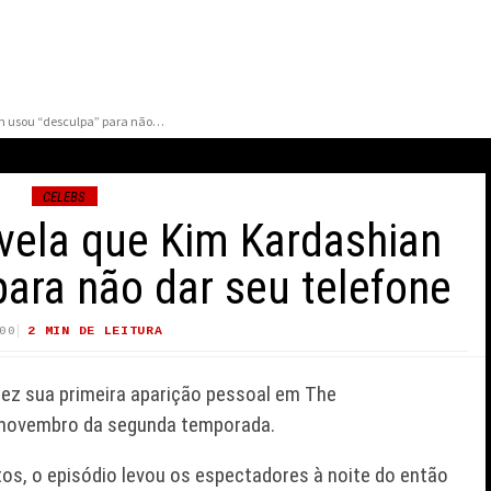
Pete Davidson revela que Kim Kardashian usou “desculpa” para não dar seu telefone
CELEBS
vela que Kim Kardashian
ara não dar seu telefone
00
2 MIN DE LEITURA
29 VIEWS
ARIK SKUBAL DEFENDE
STRATÉGIA DOS
MARY RIVERA, A A
ez sua primeira aparição pessoal em
The
ODGERS APÓS CRÍTICAS
NED EM HOMEM-A
OBRE HEGEMONIA DA
SEM VOLTA PARA C
e novembro da segunda temporada.
RANQUIA
MORRE AOS 82 AN
os, o episódio levou os espectadores à noite do então