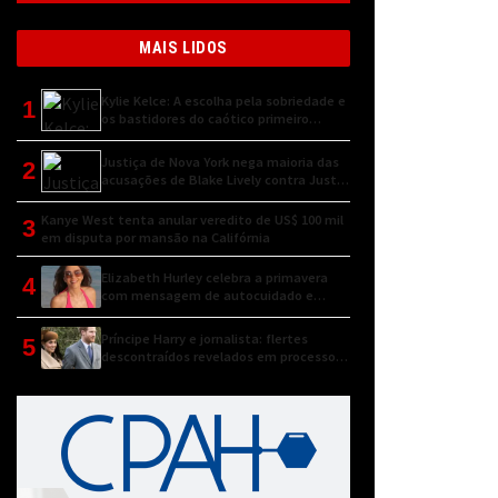
MAIS LIDOS
Kylie Kelce: A escolha pela sobriedade e
1
os bastidores do caótico primeiro
encontro
Justiça de Nova York nega maioria das
2
acusações de Blake Lively contra Justin
Baldoni
Kanye West tenta anular veredito de US$ 100 mil
3
em disputa por mansão na Califórnia
Elizabeth Hurley celebra a primavera
4
com mensagem de autocuidado e
conexão natural
Príncipe Harry e jornalista: flertes
5
descontraídos revelados em processo
judicial