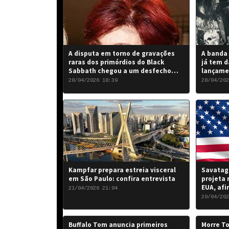
A disputa em torno de gravações
A banda 
raras dos primórdios do Black
já tem d
Sabbath chegou a um desfecho
lançame
favorável para a banda.
“Rise of
28/04/2026 18:39
28/04/202
de 2026.
Kampfar prepara estreia visceral
Savatage
em São Paulo: confira entrevista
projeta 
EUA, afi
21/04/2026 21:04
20/04/202
Buffalo Tom anuncia primeiros
Morre To