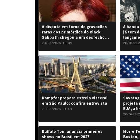
A disputa em torno de gravações
A banda 
raras dos primórdios do Black
já tem d
Sabbath chegou a um desfecho
lançame
favorável para a banda.
“Rise of
28/04/2026 18:39
28/04/202
de 2026.
Kampfar prepara estreia visceral
Savatage
em São Paulo: confira entrevista
projeta 
EUA, afi
21/04/2026 21:04
20/04/202
Buffalo Tom anuncia primeiros
Morre To
shows no Brasil em 2027
Boston, 