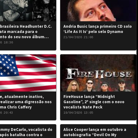
brasileira Headhunter D.C.
Andria Busic lança primeiro CD solo
ata marcada para o
‘Life As It Is’ pelo selo Dynamo
nto do seu novo álbum
21/04/2026 21:06
 the Damned…”: 6 de junho
6 18:36
, atualmente inativo,
FireHouse lança “Midnight
realizar uma digressão nos
Gasoline”, 2º single com o novo
rma Chris Caffery
vocalista Nate Peck
6 20:43
19/04/2026 13:05
mmy DeCarlo, vocalista do
Alice Cooper lança em outubro a
após batalha contra o
autobiografia “Devil On My