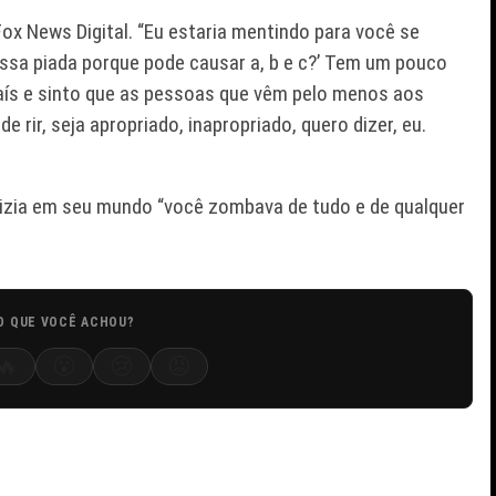
Fox News Digital. “Eu estaria mentindo para você se
 essa piada porque pode causar a, b e c?’ Tem um pouco
país e sinto que as pessoas que vêm pelo menos aos
rir, seja apropriado, inapropriado, quero dizer, eu.
dizia em seu mundo “você zombava de tudo e de qualquer
O QUE VOCÊ ACHOU?
🔥
😮
😢
😡