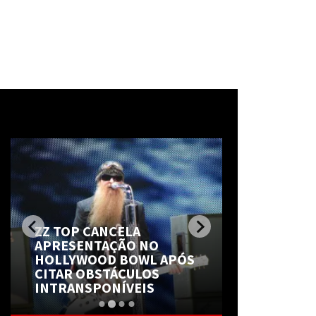
Mais notícias
ZZ TOP CANCELA
BONO E TH
APRESENTAÇÃO NO
REESCREV
HOLLYWOOD BOWL APÓS
DO U2 PAR
CITAR OBSTÁCULOS
DESPEDIDA
INTRANSPONÍVEIS
HANSARD