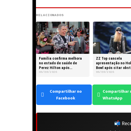
RELACIONADOS
Família confirma melhora
ZZ Top cancela
no estado de saúde de
apresentação no Ho
Perez Hilton após
Bowl após citar obs
transmissão ao vivo
intransponíveis
06/08/2026
06/08/2026
Compartilhar no
Compartilhar 
Facebook
WhatsApp
📬 Rece