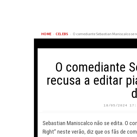
›
›
HOME
CELEBS
O comediante S
recusa a editar p
d
BONO E THE EDGE
REESCREVEM CLÁSSICO
ELLIOT PAG
18/05/2024 17:
DO U2 PARA MARCAR
IMPACTO D
DESPEDIDA DE GLEN
AO LER NO
Sebastian Maniscalco não se edita. O come
HANSARD
DE CHRIS
Right” neste verão, diz que os fãs de co