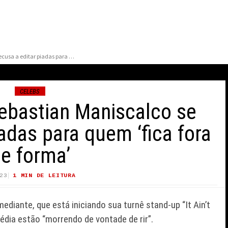
O comediante Sebastian Maniscalco se recusa a editar piadas para quem ‘fica fora de forma’
CELEBS
ebastian Maniscalco se
iadas para quem ‘fica fora
e forma’
FAMÍLIA CONFIRMA
E REVIVE
MELHORA NO ESTADO DE
23
1 MIN DE LEITURA
22 VIEWS
E A ORIGEM
SAÚDE DE PEREZ HILTON
VO ROTEIRO
APÓS TRANSMISSÃO AO
diante, que está iniciando sua turnê stand-up “It Ain’t
TOPHER NOLAN
VIVO
média estão “morrendo de vontade de rir”.