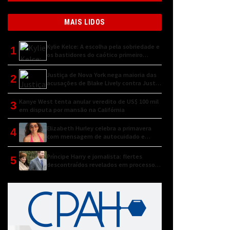
MAIS LIDOS
Kylie Kelce: A escolha pela sobriedade e
1
os bastidores do caótico primeiro
encontro
Justiça de Nova York nega maioria das
2
acusações de Blake Lively contra Justin
Baldoni
Kanye West tenta anular veredito de US$ 100 mil
3
em disputa por mansão na Califórnia
Elizabeth Hurley celebra a primavera
4
com mensagem de autocuidado e
conexão natural
Príncipe Harry e jornalista: flertes
5
descontraídos revelados em processo
judicial