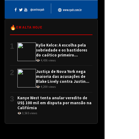
🔥
EM ALTA HOJE
1
Kylie Kelce: A escolha pela
sobriedade e os bastidores
do caótico primeiro
encontro
👁 4,436 views
2
Justiça de Nova York nega
maioria das acusações de
Blake Lively contra Justin
Baldoni
👁 4,200 views
3
Kanye West tenta anular veredito de
US$ 100 mil em disputa por mansão na
Califórnia
👁 3,565 views