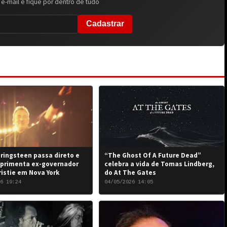
 e-mail e fique por dentro de tudo
Cadastrar
ringsteen passa direto e
“The Ghost Of A Future Dead”
primenta ex-governador
celebra a vida de Tomas Lindberg,
ristie em Nova York
do At The Gates
6 19:24
04/05/2026 14:05