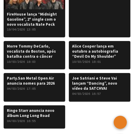
FireHouse lança “Midnight
Gasoline”, 2º single com o
novo vocalista Nate Peck
19/04/2026 13:05
Morre Tommy DeCarlo,
Alice Cooper lança em
vocalista do Boston, após
outubro a autobiografia
batalha contra o câncer
“Devil On My Shoulder”
10/03/2026 18:03
10/03/2026 18:01
Party.San Metal Open Air
Joe Satriani e Steve Vai
anuncia nomes para 2026
lançam “Dancing”, novo
vídeo da SATCHVAI
04/03/2026 17:05
04/03/2026 16:57
Ringo Starr anuncia novo
álbum Long Long Road
04/03/2026 16:55