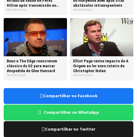
estado de saúde de Perez
no Hollywood Bowl após citar
Hilton após transmissão ao
obstáculos intransponíveis
vivo
06/08/2026
06/08/2026
Bono e The Edge reescrevem
Elliot Page revive impacto de A
clássico do U2 para marcar
Origem ao ler novo roteiro de
despedida de Glen Hansard
Christopher Nolan
06/08/2026
06/08/2026
Compartilhar no Facebook
Compartilhar no WhatsApp
Compartilhar no Twitter