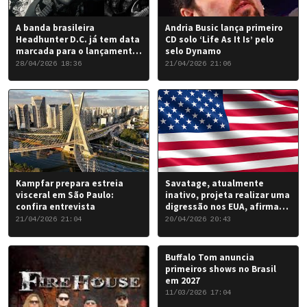
A banda brasileira
Andria Busic lança primeiro
Headhunter D.C. já tem data
CD solo ‘Life As It Is’ pelo
marcada para o lançamento
selo Dynamo
do seu novo álbum “Rise of
28/04/2026 18:36
21/04/2026 21:06
the Damned…”: 6 de junho
de 2026.
Kampfar prepara estreia
Savatage, atualmente
visceral em São Paulo:
inativo, projeta realizar uma
confira entrevista
digressão nos EUA, afirma
Chris Caffery
21/04/2026 21:04
20/04/2026 20:43
Buffalo Tom anuncia
primeiros shows no Brasil
em 2027
11/03/2026 17:04