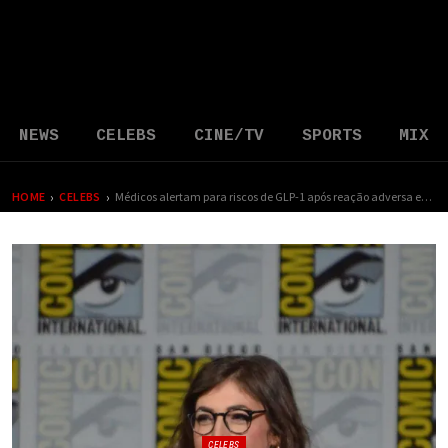
NEWS
CELEBS
CINE/TV
SPORTS
MIX
›
›
HOME
CELEBS
Médicos alertam para riscos de GLP-1 após reação adversa extrema sofrida por Mayim Bialik
CELEBS