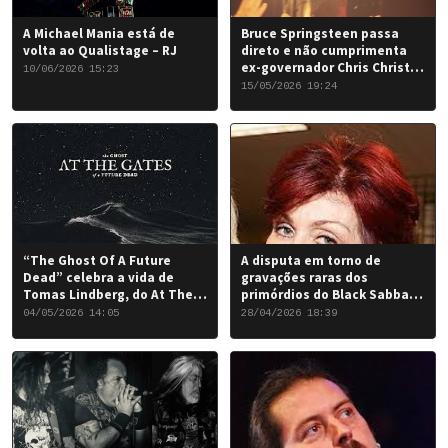
A Michael Mania está de
Bruce Springsteen passa
volta ao Qualistage – RJ
direto e não cumprimenta
ex-governador Chris Christie
10/06/2026 15:23
em Nova York
15/05/2026 19:24
“The Ghost Of A Future
A disputa em torno de
Dead” celebra a vida de
gravações raras dos
Tomas Lindberg, do At The
primórdios do Black Sabbath
Gates
chegou a um desfecho
04/05/2026 14:05
28/04/2026 18:39
favorável para a banda.