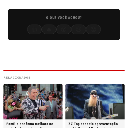
O QUE VOCÊ ACHOU?
👍
🔥
😮
😢
😡
RELACIONADOS
Família confirma melhora no
ZZ Top cancela apresentação