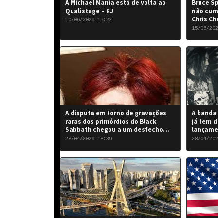
A Michael Mania está de volta ao
Bruce Sp
Qualistage – RJ
não cum
Chris Ch
10/06/2026 15:23
15/05/202
A disputa em torno de gravações
A banda 
raras dos primórdios do Black
já tem d
Sabbath chegou a um desfecho
lançame
favorável para a banda.
“Rise of
28/04/2026 18:39
28/04/202
de 2026.