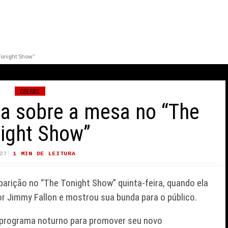
Tonight Show”
CELEBS
a sobre a mesa no “The
ight Show”
27
1 MIN DE LEITURA
23 VIEWS
BRANDON FLOWERS
A, A AVÓ DE
COGITA ENCERRAR
rição no “The Tonight Show” quinta-feira, quando ela
OMEM-ARANHA:
CARREIRA E REFLETE
PARA CASA,
SOBRE SIMPLICIDADE DA
r Jimmy Fallon e mostrou sua bunda para o público.
 82 ANOS
ROTINA DO PAI
no programa noturno para promover seu novo