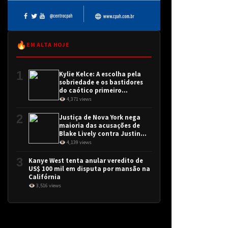
🔥
EM ALTA HOJE
1
Kylie Kelce: A escolha pela
sobriedade e os bastidores
do caótico primeiro
encontro
👁 4,371 views
2
Justiça de Nova York nega
maioria das acusações de
Blake Lively contra Justin
Baldoni
👁 4,139 views
3
Kanye West tenta anular veredito de
US$ 100 mil em disputa por mansão na
Califórnia
👁 3,516 views