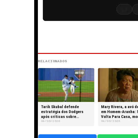
👍
RELACIONADOS
Tarik Skubal defende
Mary Rivera, a avó d
estratégia dos Dodgers
em Homem-Aranha: 
após críticas sobre
Volta Para Casa, mo
hegemonia da franquia
82 anos
04/08/2026
04/08/2026