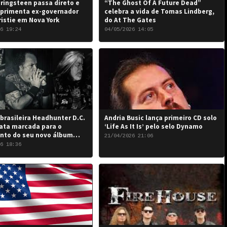
ringsteen passa direto e
“The Ghost Of A Future Dead”
primenta ex-governador
celebra a vida de Tomas Lindberg,
ristie em Nova York
do At The Gates
6 19:24
04/05/2026 14:05
brasileira Headhunter D.C.
Andria Busic lança primeiro CD solo
ata marcada para o
‘Life As It Is’ pelo selo Dynamo
nto do seu novo álbum
21/04/2026 21:06
 the Damned…”: 6 de junho
6 18:36