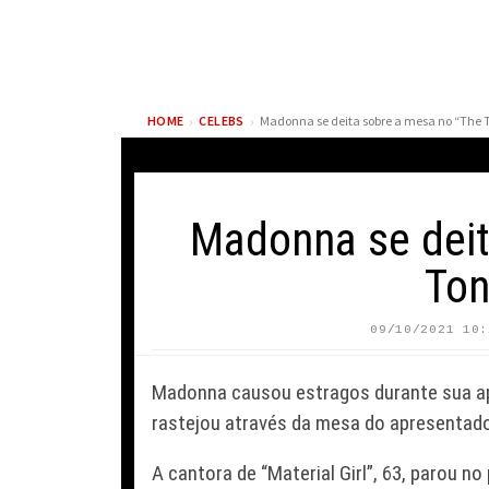
›
›
HOME
CELEBS
Madonna se deita sobre a mesa no “The 
Madonna se deit
Ton
09/10/2021 10:
TARIK SKUBAL DEFENDE
ESTRATÉGIA DOS
MARY RIVER
Madonna causou estragos durante sua apa
DODGERS APÓS CRÍTICAS
NED EM H
SOBRE HEGEMONIA DA
SEM VOLTA 
rastejou através da mesa do apresentado
FRANQUIA
MORRE AOS
A cantora de “Material Girl”, 63, parou 