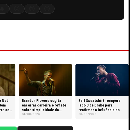
🔥
😮
😢
😡
e Ned
Brandon Flowers cogita
Earl Sweatshirt recupera
Sem
encerrar carreira e reflete
lado B de Drake para
rre aos
sobre simplicidade da
reafirmar a influência do
rotina do pai
rapper canadense
04/08/2026
03/08/2026