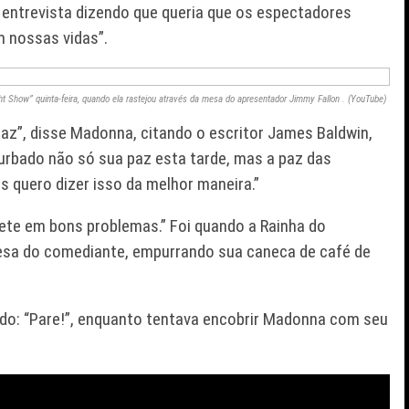
entrevista dizendo que queria que os espectadores
 nossas vidas”.
 Show” quinta-feira, quando ela rastejou através da mesa do apresentador Jimmy Fallon . (YouTube)
 paz”, disse Madonna, citando o escritor James Baldwin,
urbado não só sua paz esta tarde, mas a paz das
quero dizer isso da melhor maneira.”
mete em bons problemas.” Foi quando a Rainha do
sa do comediante, empurrando sua caneca de café de
ando: “Pare!”, enquanto tentava encobrir Madonna com seu