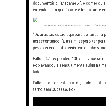
documentário, “Madame X”, e começou a 
entendessem que “a arte é importante em
Madonna causou estragos durante sua aparição no “The Tonight
“Os artistas estão aqui para perturbar a
acrescentando: “E assim, espero ter pert
pessoas enquanto assistem ao show, mas 
Fallon, 47, respondeu: “Oh sim, você se 
Pop avançou e sensualmente subiu na me
lado.
Fallon prontamente surtou, rindo e grit
terno sem sucesso. Fox