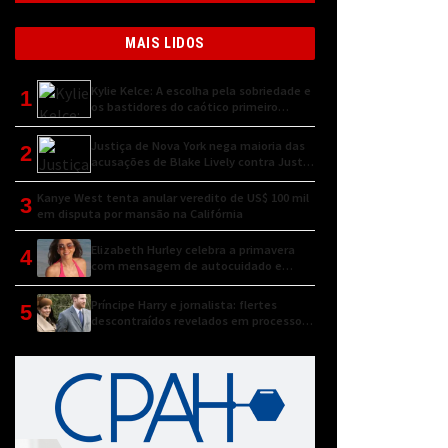
MAIS LIDOS
Kylie Kelce: A escolha pela sobriedade e
1
os bastidores do caótico primeiro
encontro
Justiça de Nova York nega maioria das
2
acusações de Blake Lively contra Justin
Baldoni
Kanye West tenta anular veredito de US$ 100 mil
3
em disputa por mansão na Califórnia
Elizabeth Hurley celebra a primavera
4
com mensagem de autocuidado e
conexão natural
Príncipe Harry e jornalista: flertes
5
descontraídos revelados em processo
judicial