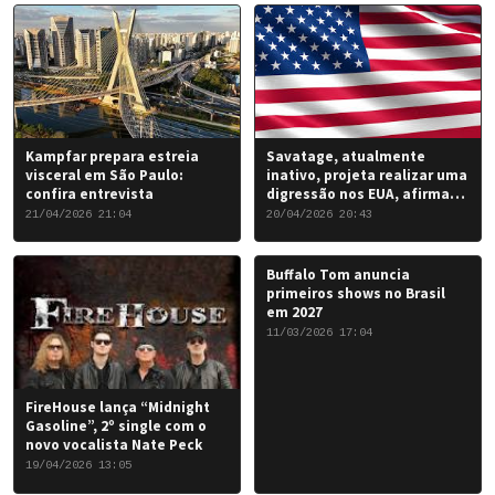
Kampfar prepara estreia
Savatage, atualmente
visceral em São Paulo:
inativo, projeta realizar uma
confira entrevista
digressão nos EUA, afirma
Chris Caffery
21/04/2026 21:04
20/04/2026 20:43
Buffalo Tom anuncia
primeiros shows no Brasil
em 2027
11/03/2026 17:04
FireHouse lança “Midnight
Gasoline”, 2º single com o
novo vocalista Nate Peck
19/04/2026 13:05