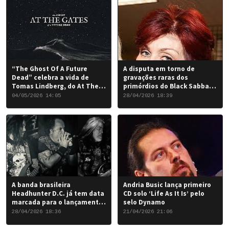
“The Ghost Of A Future
A disputa em torno de
Dead” celebra a vida de
gravações raras dos
Tomas Lindberg, do At The
primórdios do Black Sabbath
Gates
chegou a um desfecho
04/05/2026 14:05
28/04/2026 18:39
favorável para a banda.
A banda brasileira
Andria Busic lança primeiro
Headhunter D.C. já tem data
CD solo ‘Life As It Is’ pelo
marcada para o lançamento
selo Dynamo
do seu novo álbum “Rise of
28/04/2026 18:36
21/04/2026 21:06
the Damned…”: 6 de junho
de 2026.