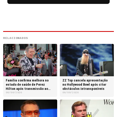
RELACIONADOS
Família confirma melhora no
ZZ Top cancela apresentação
estado de saúde de Perez
no Hollywood Bowl após citar
Hilton após transmissão ao
obstáculos intransponíveis
vivo
06/08/2026
06/08/2026