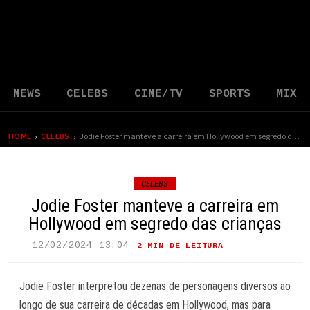
NEWS
CELEBS
CINE/TV
SPORTS
MIX
›
›
HOME
CELEBS
Jodie Foster manteve a carreira em Hollywood em segredo das crianças
CELEBS
Jodie Foster manteve a carreira em
Hollywood em segredo das crianças
12/02/2024 13:04
2 MIN DE LEITURA
33 VIEWS
Jodie Foster interpretou dezenas de personagens diversos ao
longo de sua carreira de décadas em Hollywood, mas para