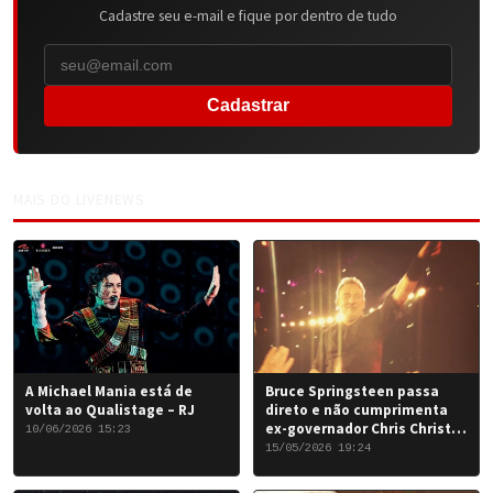
Cadastre seu e-mail e fique por dentro de tudo
Cadastrar
MAIS DO LIVENEWS
A Michael Mania está de
Bruce Springsteen passa
volta ao Qualistage – RJ
direto e não cumprimenta
ex-governador Chris Christie
10/06/2026 15:23
em Nova York
15/05/2026 19:24