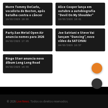
Morre Tommy DeCarlo,
Alice Cooper lança em
vocalista do Boston, após
outubro a autobiografia
batalha contra o câncer
“Devil On My Shoulder”
10/03/2026 18:03
10/03/2026 18:01
Party.San Metal Open Air
Joe Satriani e Steve Vai
anuncia nomes para 2026
lançam “Dancing”, novo
vídeo da SATCHVAI
04/03/2026 17:05
04/03/2026 16:57
Ringo Starr anuncia novo
álbum Long Long Road
04/03/2026 16:55
© 2026
Live News
. Todos os direitos reservados.