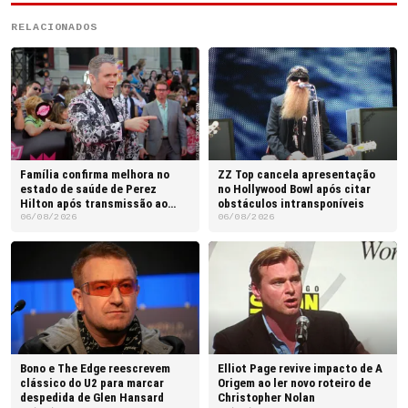
RELACIONADOS
Família confirma melhora no
ZZ Top cancela apresentação
estado de saúde de Perez
no Hollywood Bowl após citar
Hilton após transmissão ao
obstáculos intransponíveis
vivo
06/08/2026
06/08/2026
Bono e The Edge reescrevem
Elliot Page revive impacto de A
clássico do U2 para marcar
Origem ao ler novo roteiro de
despedida de Glen Hansard
Christopher Nolan