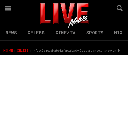
NEWS
CELEBS
CINE/TV
SPORTS
MIX
›
›
HOME
CELEBS
Infecção respiratória força Lady Gaga a cancelar show em Montreal, deixando fãs desolados