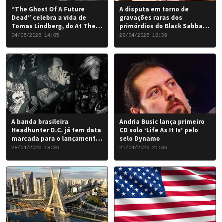
“The Ghost Of A Future
A disputa em torno de
Dead” celebra a vida de
gravações raras dos
Tomas Lindberg, do At The
primórdios do Black Sabbath
Gates
chegou a um desfecho
04/05/2026 14:05
28/04/2026 18:39
favorável para a banda.
A banda brasileira
Andria Busic lança primeiro
Headhunter D.C. já tem data
CD solo ‘Life As It Is’ pelo
marcada para o lançamento
selo Dynamo
do seu novo álbum “Rise of
28/04/2026 18:36
21/04/2026 21:06
the Damned…”: 6 de junho
de 2026.