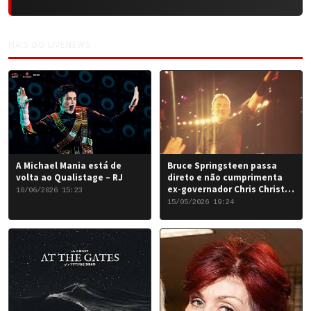
MAIS DO LIVENEWS
A Michael Mania está de
Bruce Springsteen passa
volta ao Qualistage – RJ
direto e não cumprimenta
ex-governador Chris Christie
10/06/2026 15:23
em Nova York
15/05/2026 19:24