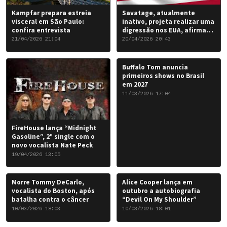
Kampfar prepara estreia
Savatage, atualmente
visceral em São Paulo:
inativo, projeta realizar uma
confira entrevista
digressão nos EUA, afirma
Chris Caffery
21/04/2026 21:04
20/04/2026 20:43
Buffalo Tom anuncia
primeiros shows no Brasil
em 2027
11/03/2026 17:04
FireHouse lança “Midnight
Gasoline”, 2º single com o
novo vocalista Nate Peck
19/04/2026 13:05
Morre Tommy DeCarlo,
Alice Cooper lança em
vocalista do Boston, após
outubro a autobiografia
batalha contra o câncer
“Devil On My Shoulder”
10/03/2026 18:03
10/03/2026 18:01