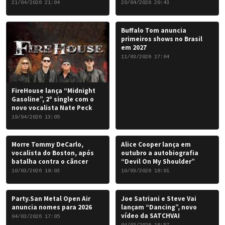
Chris Caffery
21/04/2026 21:04
20/04/2026 20:43
Buffalo Tom anuncia
primeiros shows no Brasil
em 2027
11/03/2026 17:04
FireHouse lança “Midnight
Gasoline”, 2º single com o
novo vocalista Nate Peck
19/04/2026 13:05
Morre Tommy DeCarlo,
Alice Cooper lança em
vocalista do Boston, após
outubro a autobiografia
batalha contra o câncer
“Devil On My Shoulder”
10/03/2026 18:03
10/03/2026 18:01
Party.San Metal Open Air
Joe Satriani e Steve Vai
anuncia nomes para 2026
lançam “Dancing”, novo
vídeo da SATCHVAI
04/03/2026 17:05
04/03/2026 16:57