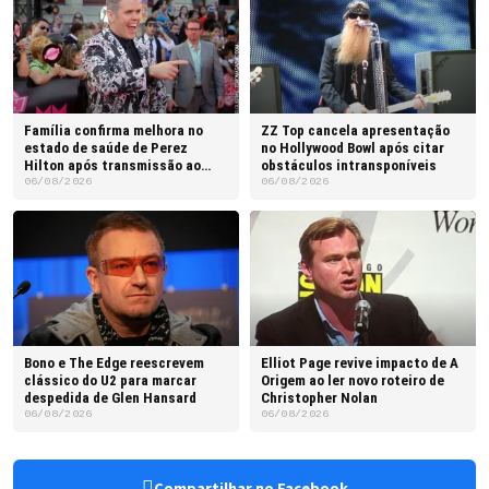
Família confirma melhora no
ZZ Top cancela apresentação
estado de saúde de Perez
no Hollywood Bowl após citar
Hilton após transmissão ao
obstáculos intransponíveis
vivo
06/08/2026
06/08/2026
Bono e The Edge reescrevem
Elliot Page revive impacto de A
clássico do U2 para marcar
Origem ao ler novo roteiro de
despedida de Glen Hansard
Christopher Nolan
06/08/2026
06/08/2026
Compartilhar no Facebook