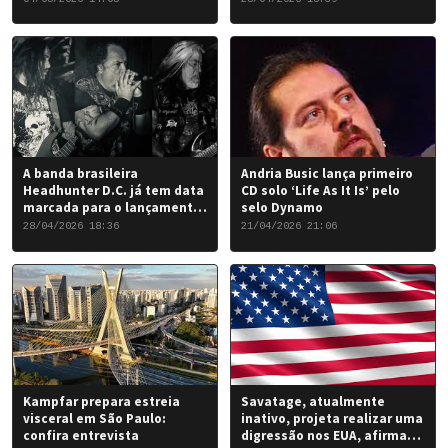
favorável para a banda.
A banda brasileira
Andria Busic lança primeiro
Headhunter D.C. já tem data
CD solo ‘Life As It Is’ pelo
marcada para o lançamento
selo Dynamo
do seu novo álbum “Rise of
28/04/2026 18:36
21/04/2026 21:06
the Damned…”: 6 de junho
de 2026.
Kampfar prepara estreia
Savatage, atualmente
visceral em São Paulo:
inativo, projeta realizar uma
confira entrevista
digressão nos EUA, afirma