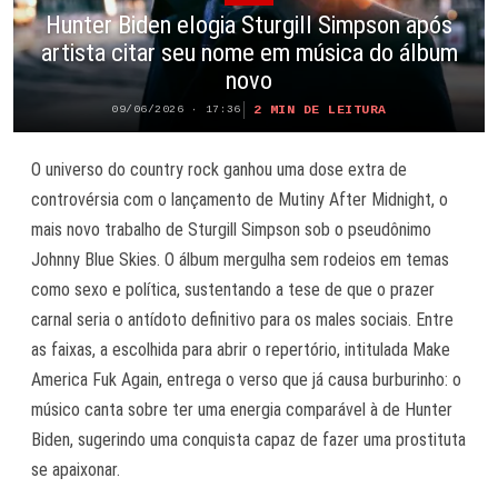
Hunter Biden elogia Sturgill Simpson após
artista citar seu nome em música do álbum
novo
2 MIN DE LEITURA
09/06/2026 · 17:36
O universo do country rock ganhou uma dose extra de
controvérsia com o lançamento de Mutiny After Midnight, o
mais novo trabalho de Sturgill Simpson sob o pseudônimo
Johnny Blue Skies. O álbum mergulha sem rodeios em temas
como sexo e política, sustentando a tese de que o prazer
carnal seria o antídoto definitivo para os males sociais. Entre
as faixas, a escolhida para abrir o repertório, intitulada Make
America Fuk Again, entrega o verso que já causa burburinho: o
músico canta sobre ter uma energia comparável à de Hunter
Biden, sugerindo uma conquista capaz de fazer uma prostituta
se apaixonar.