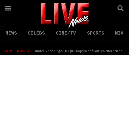
NEWS
CELEBS
CINE/TV
SPORTS
MIX
›
›
HOME
MÚSICA
Hunter Biden elogia Sturgill Simpson após artista citar seu nome em música do álbum novo