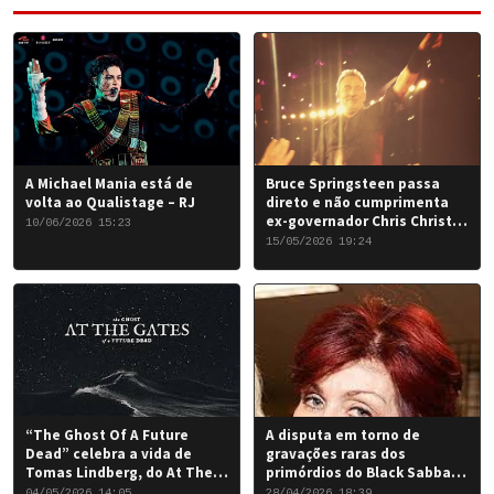
A Michael Mania está de
Bruce Springsteen passa
volta ao Qualistage – RJ
direto e não cumprimenta
ex-governador Chris Christie
10/06/2026 15:23
em Nova York
15/05/2026 19:24
“The Ghost Of A Future
A disputa em torno de
Dead” celebra a vida de
gravações raras dos
Tomas Lindberg, do At The
primórdios do Black Sabbath
Gates
chegou a um desfecho
04/05/2026 14:05
28/04/2026 18:39