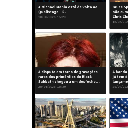
A Michael Mania está de volta ao
Bruce Sp
Qualistage – RJ
não cum
Chris Ch
10/06/2026 15:23
15/05/202
A disputa em torno de gravações
A banda 
raras dos primórdios do Black
já tem d
Sabbath chegou a um desfecho
lançame
favorável para a banda.
“Rise of
28/04/2026 18:39
28/04/202
de 2026.