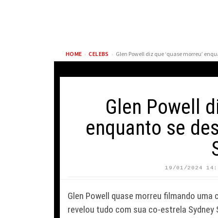
›
›
HOME
CELEBS
Glen Powell d
enquanto se des
FAMÍLIA C
ELLIOT PAGE REVIVE
MELHORA N
19/01/2024 14:
IMPACTO DE A ORIGEM
SAÚDE DE 
AO LER NOVO ROTEIRO
APÓS TRAN
Glen Powell quase morreu filmando uma c
DE CHRISTOPHER NOLAN
VIVO
revelou tudo com sua co-estrela Sydney 