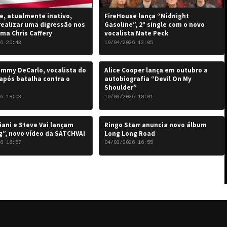
, atualmente inativo,
FireHouse lança “Midnight
realizar uma digressão nos
Gasoline”, 2º single com o novo
rma Chris Caffery
vocalista Nate Peck
6 20:43
19/04/2026 13:05
mmy DeCarlo, vocalista do
Alice Cooper lança em outubro a
após batalha contra o
autobiografia “Devil On My
Shoulder”
6 18:03
10/03/2026 18:01
iani e Steve Vai lançam
Ringo Starr anuncia novo álbum
”, novo vídeo da SATCHVAI
Long Long Road
6 16:57
04/03/2026 16:55