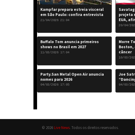
Kampfar prepara estreia visceral
Savatage
em São Paulo: confira entrevista
projeta 
EUA, afi
21/04/2026 21:04
20/04/202
Buffalo Tom anuncia primeiros
Morre To
shows no Brasil em 2027
Boston, 
câncer
11/03/2026 17:04
10/03/202
Party.San Metal Open Air anuncia
Joe Satr
nomes para 2026
“Dancing
04/03/2026 17:05
04/03/202
© 2026
Live News
. Todos os direitos reservados.