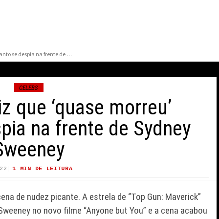
Glen Powell diz que ‘quase morreu’ enquanto se despia na frente de Sydney Sweeney
CELEBS
iz que ‘quase morreu’
pia na frente de Sydney
Sweeney
ONFIRMA
ZZ TOP CANCELA
O ESTADO DE
APRESENTAÇÃO NO
22
1 MIN DE LEITURA
34 VIEWS
PEREZ HILTON
HOLLYWOOD BOWL APÓS
SMISSÃO AO
CITAR OBSTÁCULOS
ena de nudez picante. A estrela de “Top Gun: Maverick”
INTRANSPONÍVEIS
Sweeney no novo filme “Anyone but You” e a cena acabou