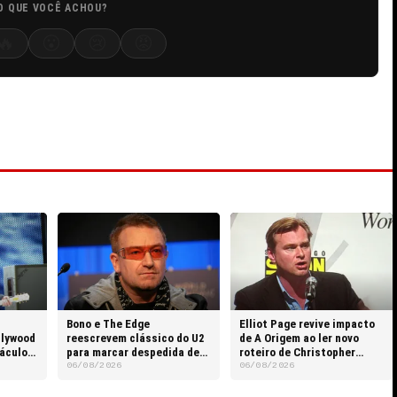
O QUE VOCÊ ACHOU?
🔥
😮
😢
😡
Bono e The Edge
Elliot Page revive impacto
llywood
reescrevem clássico do U2
de A Origem ao ler novo
táculos
para marcar despedida de
roteiro de Christopher
Glen Hansard
Nolan
06/08/2026
06/08/2026