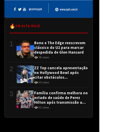
🔥
EM ALTA HOJE
1
Bono e The Edge reescrevem
clássico do U2 para marcar
despedida de Glen Hansard
👁 78 views
2
ZZ Top cancela apresentação
no Hollywood Bowl após
citar obstáculos
intransponíveis
👁 65 views
3
Família confirma melhora no
estado de saúde de Perez
Hilton após transmissão ao
vivo
👁 62 views