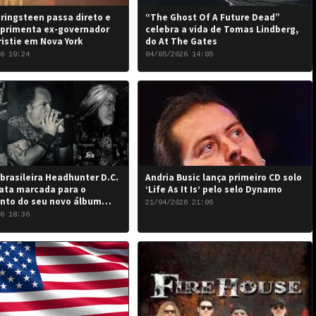
ringsteen passa direto e
“The Ghost Of A Future Dead”
primenta ex-governador
celebra a vida de Tomas Lindberg,
ristie em Nova York
do At The Gates
6 19:24
04/05/2026 14:05
brasileira Headhunter D.C.
Andria Busic lança primeiro CD solo
ata marcada para o
‘Life As It Is’ pelo selo Dynamo
nto do seu novo álbum
21/04/2026 21:06
 the Damned…”: 6 de junho
6 18:36