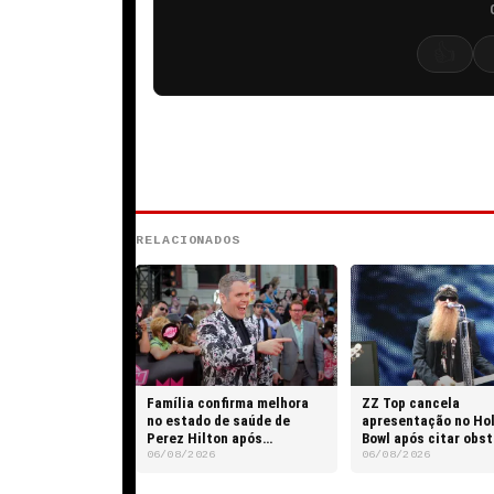
👍
RELACIONADOS
Família confirma melhora
ZZ Top cancela
no estado de saúde de
apresentação no Ho
Perez Hilton após
Bowl após citar obs
transmissão ao vivo
intransponíveis
06/08/2026
06/08/2026