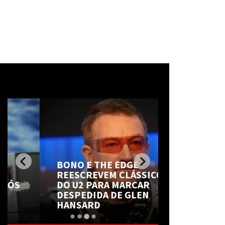
Mais notícias
BONO E THE EDGE
REESCREVEM CLÁSSICO
ELLIOT PA
DO U2 PARA MARCAR
IMPACTO D
DESPEDIDA DE GLEN
AO LER NO
HANSARD
DE CHRIS