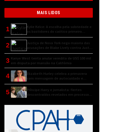
MAIS LIDOS
Kylie Kelce: A escolha pela sobriedade e
1
os bastidores do caótico primeiro
encontro
Justiça de Nova York nega maioria das
2
acusações de Blake Lively contra Justin
Baldoni
Kanye West tenta anular veredito de US$ 100 mil
3
em disputa por mansão na Califórnia
Elizabeth Hurley celebra a primavera
4
com mensagem de autocuidado e
conexão natural
Príncipe Harry e jornalista: flertes
5
descontraídos revelados em processo
judicial