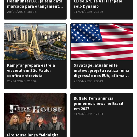
Headhunter D.C. já tem data
CD solo ‘Life As It Is’ pelo
marcada para o lançamento
selo Dynamo
do seu novo álbum “Rise of
28/04/2026 18:36
21/04/2026 21:06
the Damned…”: 6 de junho
de 2026.
Kampfar prepara estreia
Savatage, atualmente
visceral em São Paulo:
inativo, projeta realizar uma
confira entrevista
digressão nos EUA, afirma
Chris Caffery
21/04/2026 21:04
20/04/2026 20:43
Buffalo Tom anuncia
primeiros shows no Brasil
em 2027
11/03/2026 17:04
FireHouse lança “Midnight