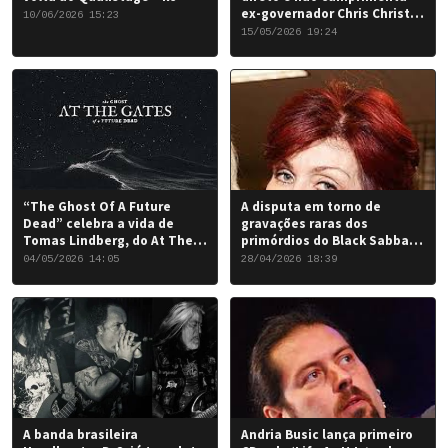
ex-governador Chris Christie
10/06/2026 15:23
em Nova York
15/05/2026 19:24
“The Ghost Of A Future
A disputa em torno de
Dead” celebra a vida de
gravações raras dos
Tomas Lindberg, do At The
primórdios do Black Sabbath
Gates
chegou a um desfecho
04/05/2026 14:05
28/04/2026 18:39
favorável para a banda.
A banda brasileira
Andria Busic lança primeiro