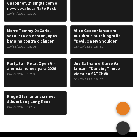
Gasoline”, 2º single com o
novo vocalista Nate Peck
19/04/2026 13:05
Morre Tommy DeCarlo,
Alice Cooper lança em
vocalista do Boston, após
outubro a autobiografia
batalha contra o câncer
“Devil On My Shoulder”
10/03/2026 18:03
10/03/2026 18:01
Party.San Metal Open Air
Joe Satriani e Steve Vai
anuncia nomes para 2026
lançam “Dancing”, novo
vídeo da SATCHVAI
04/03/2026 17:05
04/03/2026 16:57
Ringo Starr anuncia novo
álbum Long Long Road
04/03/2026 16:55