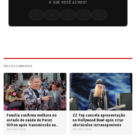
O QUE VOCÊ ACHOU?
👍
🔥
😮
😢
😡
RELACIONADOS
Família confirma melhora no
ZZ Top cancela apresentação
estado de saúde de Perez
no Hollywood Bowl após citar
Hilton após transmissão ao
obstáculos intransponíveis
vivo
06/08/2026
06/08/2026