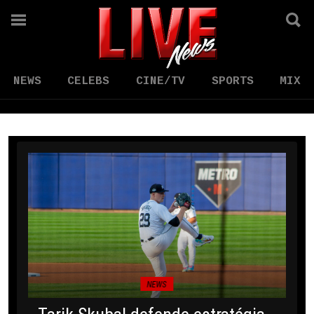
NEWS
CELEBS
CINE/TV
SPORTS
MIX
NEWS