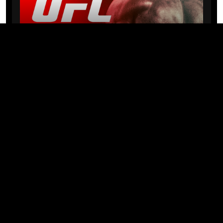
NEWS
Michael “PQD” Oliveira busca 10ª
vitória hoje no UFC com
patrocínio da Meridianbet
01/08/2026 · 08:19