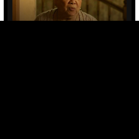
CINE/TV
Mary Rivera, a avó de Ned em
Homem-Aranha: Sem Volta Para
Casa, morre aos 82 anos
04/08/2026 · 08:05