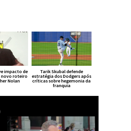
ive impacto de
Tarik Skubal defende
r novo roteiro
estratégia dos Dodgers após
pher Nolan
críticas sobre hegemonia da
franquia
Mais notícias