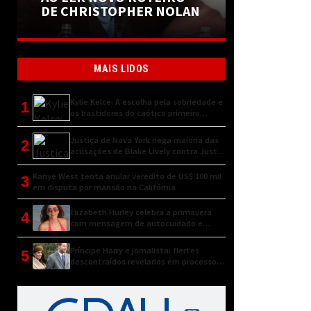
DE CHRISTOPHER NOLAN
MAIS LIDOS
Kylie Kelce: A escolha pela sobriedade e
1
os bastidores do caótico primeiro
encontro
Justiça de Nova York nega maioria das
2
acusações de Blake Lively contra Justin
Baldoni
Kanye West tenta anular veredito de US$ 100 mil
3
em disputa por mansão na Califórnia
Elizabeth Hurley celebra a primavera
4
com mensagem de autocuidado e
conexão natural
Príncipe Harry e jornalista: flertes
5
descontraídos revelados em processo
judicial