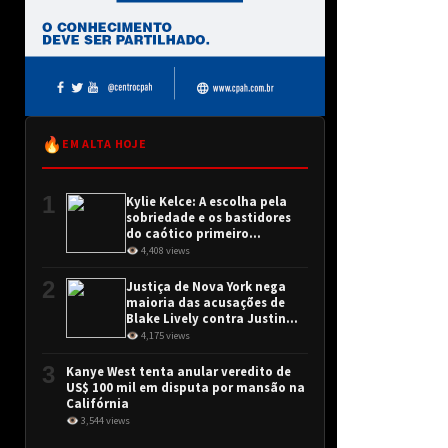
🔥
EM ALTA HOJE
1
Kylie Kelce: A escolha pela
sobriedade e os bastidores
do caótico primeiro
encontro
👁 4,408 views
2
Justiça de Nova York nega
maioria das acusações de
Blake Lively contra Justin
Baldoni
👁 4,175 views
3
Kanye West tenta anular veredito de
US$ 100 mil em disputa por mansão na
Califórnia
👁 3,544 views