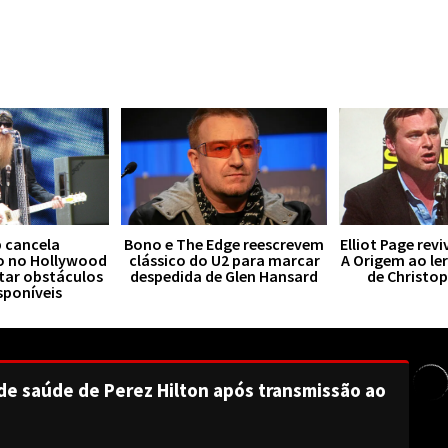
 cancela
Bono e The Edge reescrevem
Elliot Page rev
o no Hollywood
clássico do U2 para marcar
A Origem ao le
tar obstáculos
despedida de Glen Hansard
de Christo
sponíveis
de saúde de Perez Hilton após transmissão ao