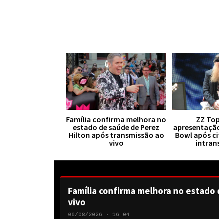
Família confirma melhora no
ZZ Top
estado de saúde de Perez
apresentaçã
Hilton após transmissão ao
Bowl após ci
vivo
intran
Família confirma melhora no estado 
vivo
06/08/2026 · 16:04