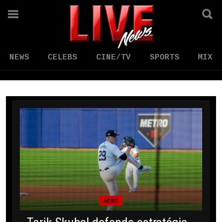
NEWS
CELEBS
CINE/TV
SPORTS
MIX
NEWS