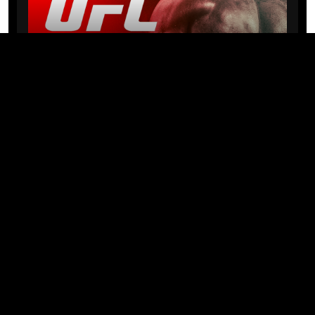
NEWS
Michael “PQD” Oliveira busca 10ª
vitória hoje no UFC com
patrocínio da Meridianbet
01/08/2026 · 08:19