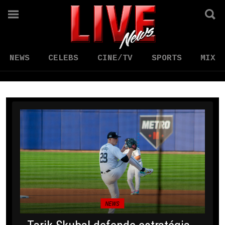
NEWS
CELEBS
CINE/TV
SPORTS
MIX
NEWS