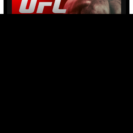
NEWS
Michael “PQD” Oliveira busca 10ª
vitória hoje no UFC com
patrocínio da Meridianbet
01/08/2026 · 08:19