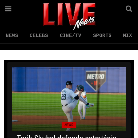
NEWS
CELEBS
CINE/TV
SPORTS
MIX
NEWS