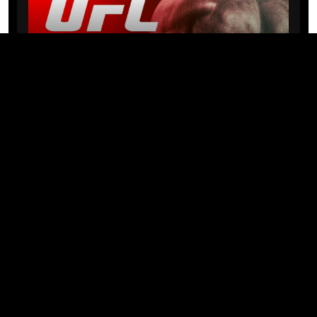
NEWS
Michael “PQD” Oliveira busca 10ª
vitória hoje no UFC com
patrocínio da Meridianbet
01/08/2026 · 08:19