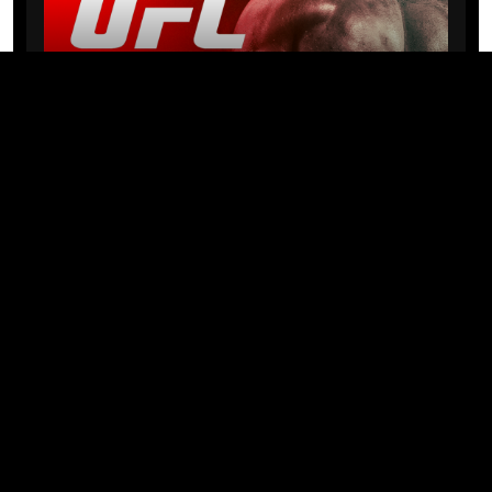
NEWS
Michael “PQD” Oliveira busca 10ª
vitória hoje no UFC com
patrocínio da Meridianbet
01/08/2026 · 08:19