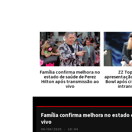
Família confirma melhora no
ZZ Top
estado de saúde de Perez
apresentaçã
Hilton após transmissão ao
Bowl após ci
vivo
intran
Família confirma melhora no estado 
vivo
06/08/2026 · 16:04