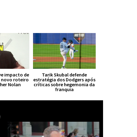
ive impacto de
Tarik Skubal defende
r novo roteiro
estratégia dos Dodgers após
pher Nolan
críticas sobre hegemonia da
franquia
Mais notícias