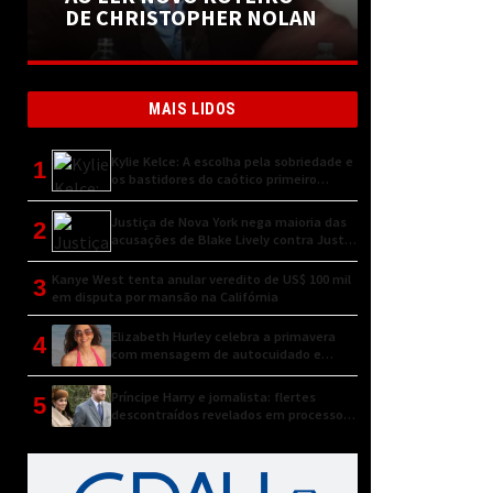
DE CHRISTOPHER NOLAN
MAIS LIDOS
Kylie Kelce: A escolha pela sobriedade e
1
os bastidores do caótico primeiro
encontro
Justiça de Nova York nega maioria das
2
acusações de Blake Lively contra Justin
Baldoni
Kanye West tenta anular veredito de US$ 100 mil
3
em disputa por mansão na Califórnia
Elizabeth Hurley celebra a primavera
4
com mensagem de autocuidado e
conexão natural
Príncipe Harry e jornalista: flertes
5
descontraídos revelados em processo
judicial