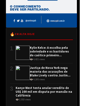
🔥
EM ALTA HOJE
1
Kylie Kelce: A escolha pela
sobriedade e os bastidores
do caótico primeiro
encontro
👁 4,421 views
2
Justiça de Nova York nega
maioria das acusações de
Blake Lively contra Justin
Baldoni
👁 4,185 views
3
Kanye West tenta anular veredito de
US$ 100 mil em disputa por mansão na
Califórnia
👁 3,553 views