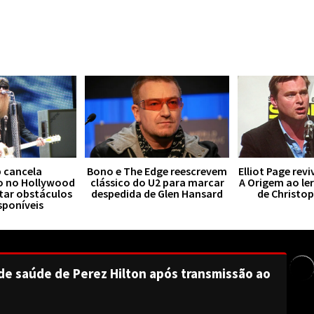
 cancela
Bono e The Edge reescrevem
Elliot Page rev
o no Hollywood
clássico do U2 para marcar
A Origem ao le
tar obstáculos
despedida de Glen Hansard
de Christo
sponíveis
de saúde de Perez Hilton após transmissão ao