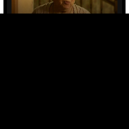
CINE/TV
Mary Rivera, a avó de Ned em
Homem-Aranha: Sem Volta Para
Casa, morre aos 82 anos
04/08/2026 · 08:05