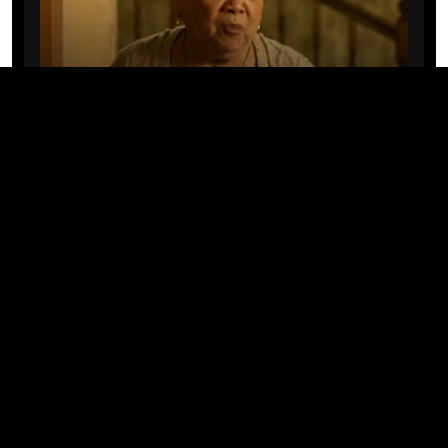
CINE/TV
Mary Rivera, a avó de Ned em
Homem-Aranha: Sem Volta Para
Casa, morre aos 82 anos
04/08/2026 · 08:05