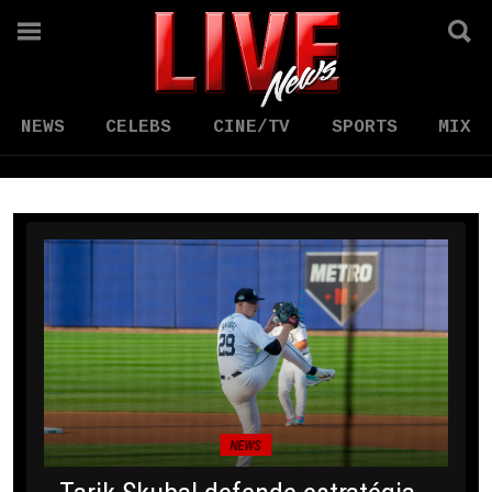
NEWS
CELEBS
CINE/TV
SPORTS
MIX
NEWS