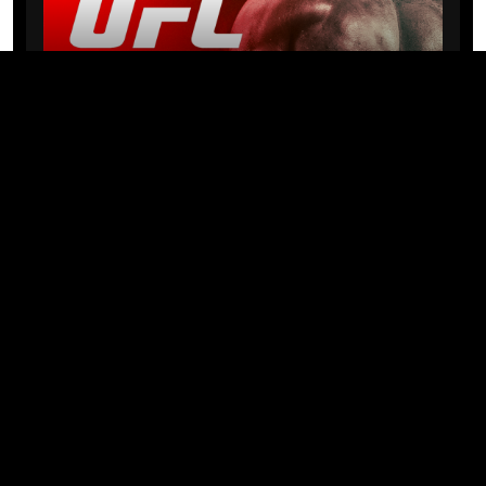
NEWS
Michael “PQD” Oliveira busca 10ª
vitória hoje no UFC com
patrocínio da Meridianbet
01/08/2026 · 08:19