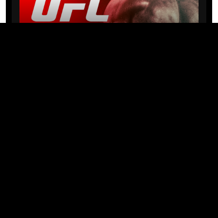
NEWS
Michael “PQD” Oliveira busca 10ª
vitória hoje no UFC com
patrocínio da Meridianbet
01/08/2026 · 08:19