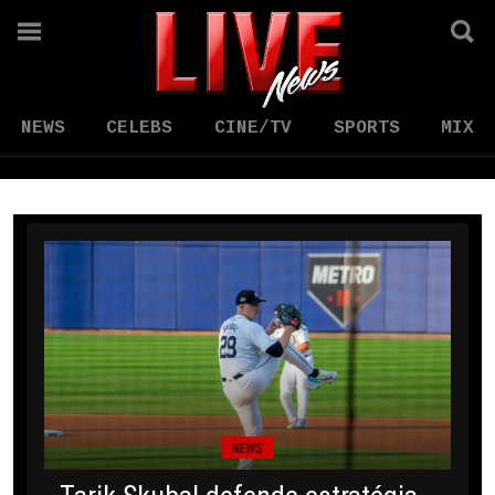
NEWS
CELEBS
CINE/TV
SPORTS
MIX
NEWS