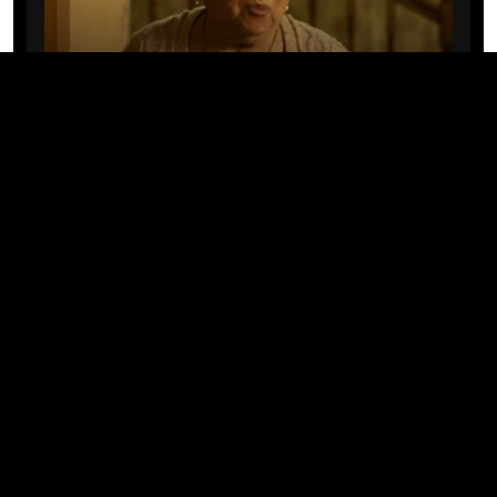
CINE/TV
Mary Rivera, a avó de Ned em
Homem-Aranha: Sem Volta Para
Casa, morre aos 82 anos
04/08/2026 · 08:05