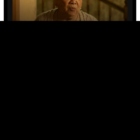
CINE/TV
Mary Rivera, a avó de Ned em
Homem-Aranha: Sem Volta Para
Casa, morre aos 82 anos
04/08/2026 · 08:05