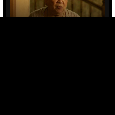
CINE/TV
Mary Rivera, a avó de Ned em
Homem-Aranha: Sem Volta Para
Casa, morre aos 82 anos
04/08/2026 · 08:05