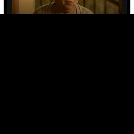
CINE/TV
Mary Rivera, a avó de Ned em
Homem-Aranha: Sem Volta Para
Casa, morre aos 82 anos
04/08/2026 · 08:05