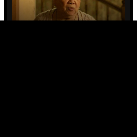
CINE/TV
Mary Rivera, a avó de Ned em
Homem-Aranha: Sem Volta Para
Casa, morre aos 82 anos
04/08/2026 · 08:05