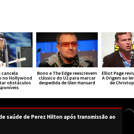
 cancela
Bono e The Edge reescrevem
Elliot Page rev
o no Hollywood
clássico do U2 para marcar
A Origem ao le
tar obstáculos
despedida de Glen Hansard
de Christo
sponíveis
de saúde de Perez Hilton após transmissão ao