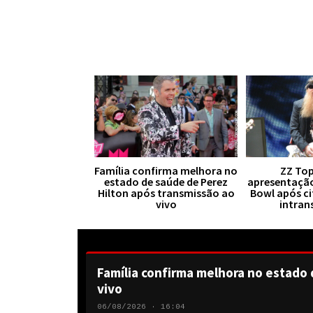
Família confirma melhora no
ZZ Top
estado de saúde de Perez
apresentaçã
Hilton após transmissão ao
Bowl após ci
vivo
intran
Família confirma melhora no estado 
vivo
06/08/2026 · 16:04