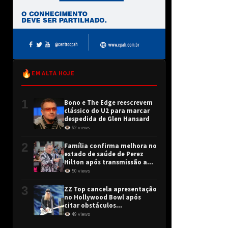
🔥
EM ALTA HOJE
1
Bono e The Edge reescrevem
clássico do U2 para marcar
despedida de Glen Hansard
👁 62 views
2
Família confirma melhora no
estado de saúde de Perez
Hilton após transmissão ao
vivo
👁 50 views
3
ZZ Top cancela apresentação
no Hollywood Bowl após
citar obstáculos
intransponíveis
👁 49 views