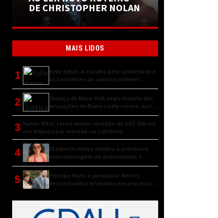
DE CHRISTOPHER NOLAN
MAIS LIDOS
Kylie Kelce: A escolha pela sobriedade e
1
os bastidores do caótico primeiro
encontro
Justiça de Nova York nega maioria das
2
acusações de Blake Lively contra Justin
Baldoni
Kanye West tenta anular veredito de US$ 100 mil
3
em disputa por mansão na Califórnia
Elizabeth Hurley celebra a primavera
4
com mensagem de autocuidado e
conexão natural
Príncipe Harry e jornalista: flertes
5
descontraídos revelados em processo
judicial