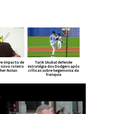
ive impacto de
Tarik Skubal defende
r novo roteiro
estratégia dos Dodgers após
pher Nolan
críticas sobre hegemonia da
franquia
Mais notícias