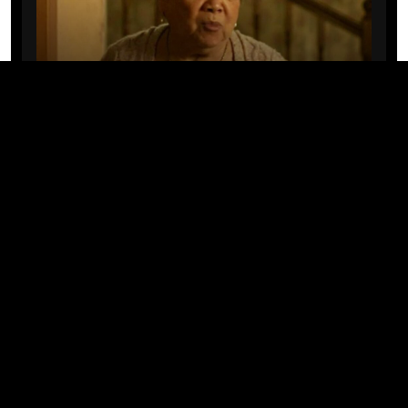
CINE/TV
Mary Rivera, a avó de Ned em
Homem-Aranha: Sem Volta Para
Casa, morre aos 82 anos
04/08/2026 · 08:05