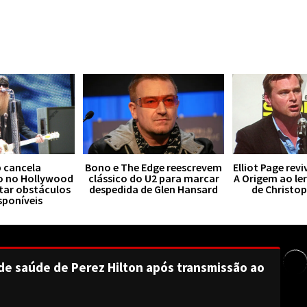
 cancela
Bono e The Edge reescrevem
Elliot Page rev
o no Hollywood
clássico do U2 para marcar
A Origem ao le
tar obstáculos
despedida de Glen Hansard
de Christo
sponíveis
de saúde de Perez Hilton após transmissão ao