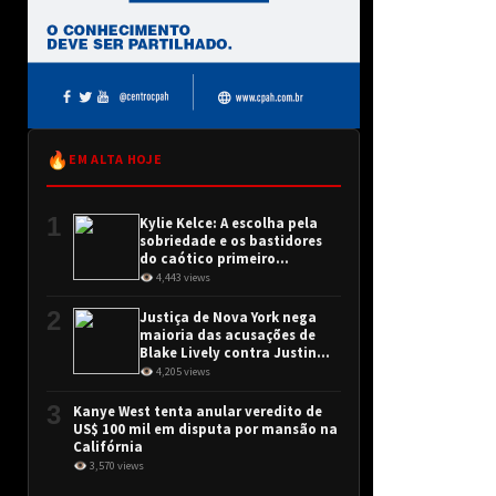
🔥
EM ALTA HOJE
1
Kylie Kelce: A escolha pela
sobriedade e os bastidores
do caótico primeiro
encontro
👁 4,443 views
2
Justiça de Nova York nega
maioria das acusações de
Blake Lively contra Justin
Baldoni
👁 4,205 views
3
Kanye West tenta anular veredito de
US$ 100 mil em disputa por mansão na
Califórnia
👁 3,570 views