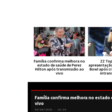
Família confirma melhora no
ZZ Top
estado de saúde de Perez
apresentaçã
Hilton após transmissão ao
Bowl após ci
vivo
intran
Família confirma melhora no estado 
vivo
06/08/2026 · 16:04