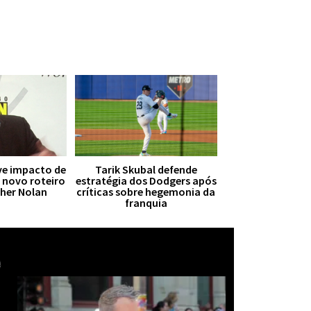
ive impacto de
Tarik Skubal defende
r novo roteiro
estratégia dos Dodgers após
pher Nolan
críticas sobre hegemonia da
franquia
Mais notícias