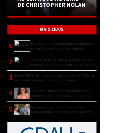
DE CHRISTOPHER NOLAN
MAIS LIDOS
Kylie Kelce: A escolha pela sobriedade e
1
os bastidores do caótico primeiro
encontro
Justiça de Nova York nega maioria das
2
acusações de Blake Lively contra Justin
Baldoni
Kanye West tenta anular veredito de US$ 100 mil
3
em disputa por mansão na Califórnia
Elizabeth Hurley celebra a primavera
4
com mensagem de autocuidado e
conexão natural
Príncipe Harry e jornalista: flertes
5
descontraídos revelados em processo
judicial