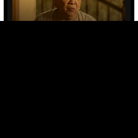
CINE/TV
Mary Rivera, a avó de Ned em
Homem-Aranha: Sem Volta Para
Casa, morre aos 82 anos
04/08/2026 · 08:05