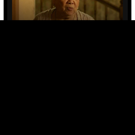
CINE/TV
Mary Rivera, a avó de Ned em
Homem-Aranha: Sem Volta Para
Casa, morre aos 82 anos
04/08/2026 · 08:05