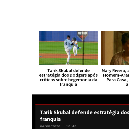
Tarik Skubal defende
Mary Rivera, 
estratégia dos Dodgers após
Homem-Aran
críticas sobre hegemonia da
Para Casa,
franquia
a
Tarik Skubal defende estratégia do
franquia
04/08/2026 · 10:40