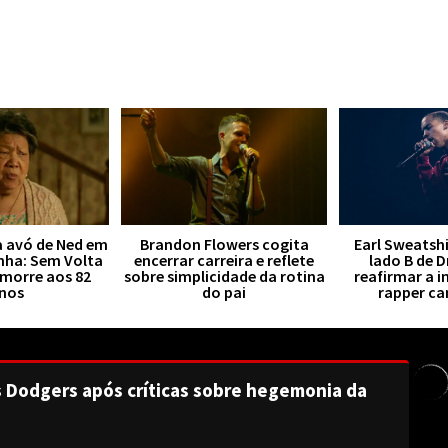
a avó de Ned em
Brandon Flowers cogita
Earl Sweatsh
ha: Sem Volta
encerrar carreira e reflete
lado B de 
 morre aos 82
sobre simplicidade da rotina
reafirmar a i
nos
do pai
rapper c
s Dodgers após críticas sobre hegemonia da