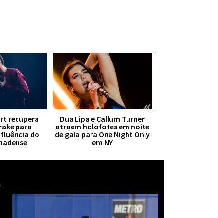
irt recupera
Dua Lipa e Callum Turner
Drake para
atraem holofotes em noite
nfluência do
de gala para One Night Only
anadense
em NY
Mais notícias