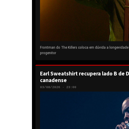
Frontman do The Killers coloca em dúvida a longevidad
progenitor
Earl Sweatshirt recupera lado B de D
canadense
03/08/2026 · 23:00