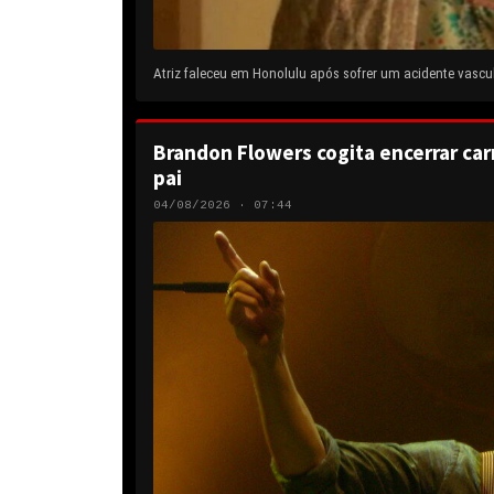
Atriz faleceu em Honolulu após sofrer um acidente vascul
Brandon Flowers cogita encerrar carr
pai
04/08/2026 · 07:44