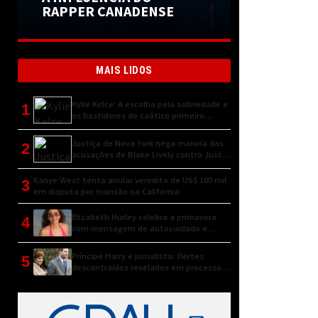
RAPPER CANADENSE
MAIS LIDOS
Kylie Kelce: A escolha pela sobriedade e
1
os bastidores do caótico primeiro
encontro
Justiça de Nova York nega maioria das
2
acusações de Blake Lively contra Justin
Baldoni
Kanye West tenta anular veredito de US$ 100 mil
3
em disputa por mansão na Califórnia
Elizabeth Hurley celebra a primavera
4
com mensagem de autocuidado e
conexão natural
Príncipe Harry e jornalista: flertes
5
descontraídos revelados em processo
judicial