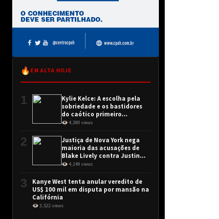
🔥
EM ALTA HOJE
1
Kylie Kelce: A escolha pela
sobriedade e os bastidores
do caótico primeiro
encontro
👁 4,380 views
2
Justiça de Nova York nega
maioria das acusações de
Blake Lively contra Justin
Baldoni
👁 4,149 views
3
Kanye West tenta anular veredito de
US$ 100 mil em disputa por mansão na
Califórnia
👁 3,522 views