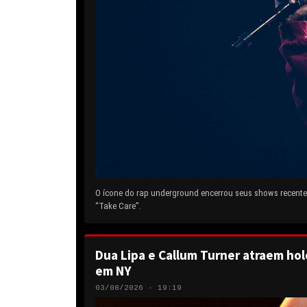
O ícone do rap underground encerrou seus shows recentes
“Take Care”.
Dua Lipa e Callum Turner atraem hol
em NY
03/08/2026 · 19:19