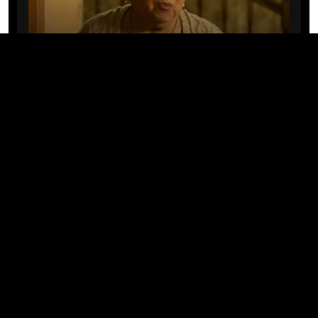
CINE/TV
Mary Rivera, a avó de Ned em
Homem-Aranha: Sem Volta Para
Casa, morre aos 82 anos
04/08/2026 · 08:05