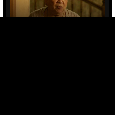
CINE/TV
Mary Rivera, a avó de Ned em
Homem-Aranha: Sem Volta Para
Casa, morre aos 82 anos
04/08/2026 · 08:05