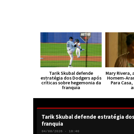
Tarik Skubal defende
Mary Rivera, 
estratégia dos Dodgers após
Homem-Aran
críticas sobre hegemonia da
Para Casa,
franquia
a
Tarik Skubal defende estratégia do
franquia
04/08/2026 · 10:40