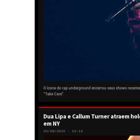
O ícone do rap underground encerrou seus shows recentes
“Take Care”.
Dua Lipa e Callum Turner atraem hol
em NY
03/08/2026 · 19:19