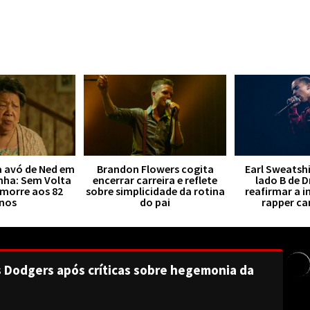
a avó de Ned em
Brandon Flowers cogita
Earl Sweatsh
ha: Sem Volta
encerrar carreira e reflete
lado B de 
 morre aos 82
sobre simplicidade da rotina
reafirmar a i
nos
do pai
rapper c
s Dodgers após críticas sobre hegemonia da