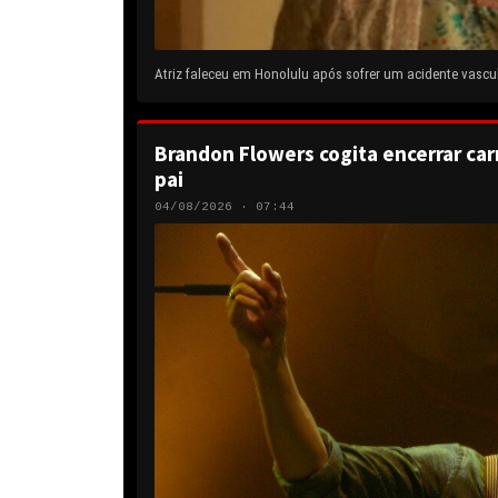
Atriz faleceu em Honolulu após sofrer um acidente vascul
Brandon Flowers cogita encerrar carr
pai
04/08/2026 · 07:44