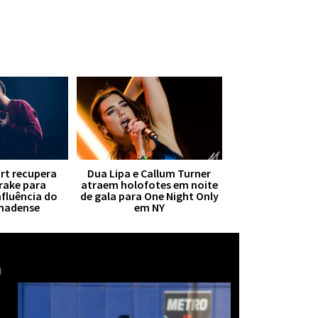
irt recupera
Dua Lipa e Callum Turner
Drake para
atraem holofotes em noite
nfluência do
de gala para One Night Only
anadense
em NY
Mais notícias