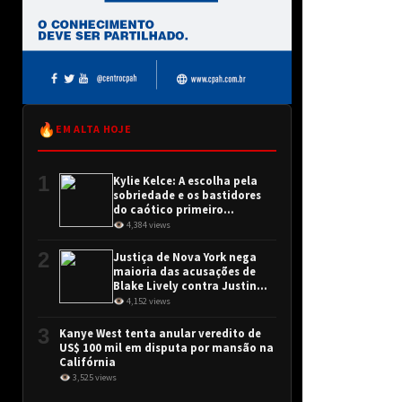
🔥
EM ALTA HOJE
1
Kylie Kelce: A escolha pela
sobriedade e os bastidores
do caótico primeiro
encontro
👁 4,384 views
2
Justiça de Nova York nega
maioria das acusações de
Blake Lively contra Justin
Baldoni
👁 4,152 views
3
Kanye West tenta anular veredito de
US$ 100 mil em disputa por mansão na
Califórnia
👁 3,525 views