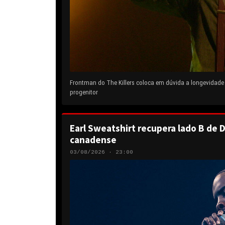
Frontman do The Killers coloca em dúvida a longevidad
progenitor
Earl Sweatshirt recupera lado B de D
canadense
03/08/2026 · 23:00