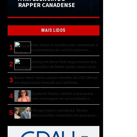
RAPPER CANADENSE
MAIS LIDOS
Kylie Kelce: A escolha pela sobriedade e
1
os bastidores do caótico primeiro
encontro
Justiça de Nova York nega maioria das
2
acusações de Blake Lively contra Justin
Baldoni
Kanye West tenta anular veredito de US$ 100 mil
3
em disputa por mansão na Califórnia
Elizabeth Hurley celebra a primavera
4
com mensagem de autocuidado e
conexão natural
Príncipe Harry e jornalista: flertes
5
descontraídos revelados em processo
judicial