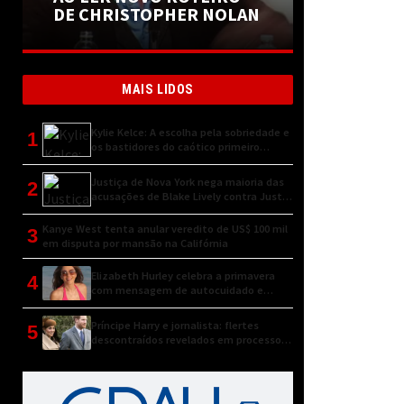
DE CHRISTOPHER NOLAN
MAIS LIDOS
Kylie Kelce: A escolha pela sobriedade e
1
os bastidores do caótico primeiro
encontro
Justiça de Nova York nega maioria das
2
acusações de Blake Lively contra Justin
Baldoni
Kanye West tenta anular veredito de US$ 100 mil
3
em disputa por mansão na Califórnia
Elizabeth Hurley celebra a primavera
4
com mensagem de autocuidado e
conexão natural
Príncipe Harry e jornalista: flertes
5
descontraídos revelados em processo
judicial