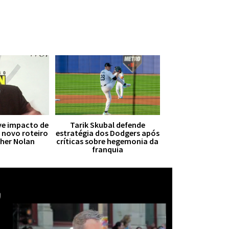
ive impacto de
Tarik Skubal defende
r novo roteiro
estratégia dos Dodgers após
pher Nolan
críticas sobre hegemonia da
franquia
Mais notícias