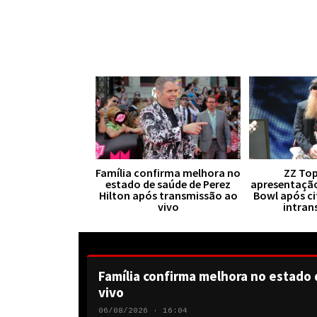
Família confirma melhora no
ZZ Top
estado de saúde de Perez
apresentaçã
Hilton após transmissão ao
Bowl após ci
vivo
intran
Família confirma melhora no estado 
vivo
06/08/2026 · 16:04