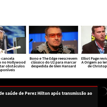
 cancela
Bono e The Edge reescrevem
Elliot Page rev
o no Hollywood
clássico do U2 para marcar
A Origem ao le
tar obstáculos
despedida de Glen Hansard
de Christo
sponíveis
de saúde de Perez Hilton após transmissão ao