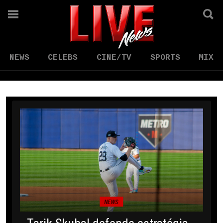
NEWS
CELEBS
CINE/TV
SPORTS
MIX
NEWS