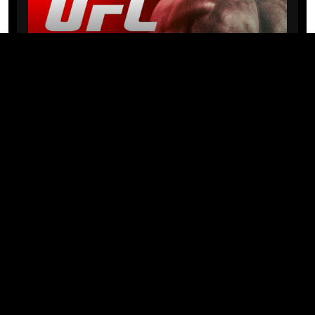
NEWS
Michael “PQD” Oliveira busca 10ª
vitória hoje no UFC com
patrocínio da Meridianbet
01/08/2026 · 08:19