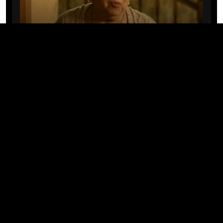
CINE/TV
Mary Rivera, a avó de Ned em
Homem-Aranha: Sem Volta Para
Casa, morre aos 82 anos
04/08/2026 · 08:05